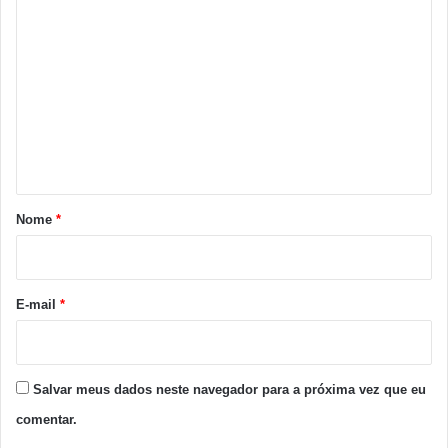
C
o
m
e
n
t
á
r
Nome
*
i
o
*
E-mail
*
Salvar meus dados neste navegador para a próxima vez que eu
comentar.