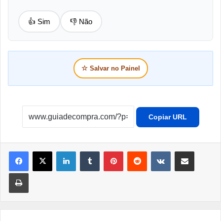
👍 Sim
👎 Não
☆
Salvar no Painel
Copiar URL
Linkedin
Tumblr
Pinterest
Reddit
VK
Compartilhar por e-mail
Imprimir