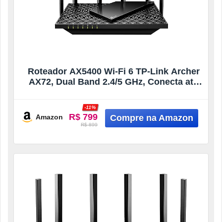
Roteador AX5400 Wi-Fi 6 TP-Link Archer
AX72, Dual Band 2.4/5 GHz, Conecta até
100+ Dispositivos, Até 270M² de
Cobertura, Portas Full Gigabit, MU-MIMO,
-11%
Beamforming
R$ 799
Amazon
R$ 899