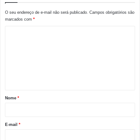
O seu endereço de e-mail não será publicado.
Campos obrigatórios são
marcados com
*
C
o
m
e
n
t
á
r
Nome
*
i
o
*
E-mail
*