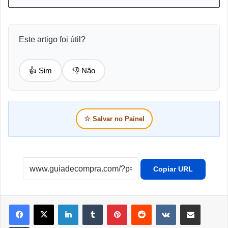
Este artigo foi útil?
👍 Sim
👎 Não
☆
Salvar no Painel
Copiar URL
Linkedin
Tumblr
Pinterest
Reddit
VK
Compartilhar por e-mail
Imprimir