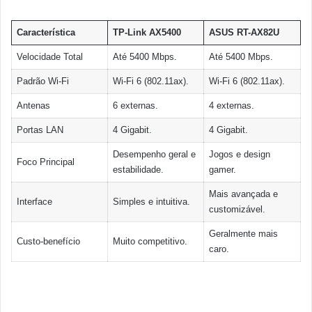
Característica
TP-Link AX5400
ASUS RT-AX82U
Velocidade Total
Até 5400 Mbps.
Até 5400 Mbps.
Padrão Wi-Fi
Wi-Fi 6 (802.11ax).
Wi-Fi 6 (802.11ax).
Antenas
6 externas.
4 externas.
Portas LAN
4 Gigabit.
4 Gigabit.
Desempenho geral e
Jogos e design
Foco Principal
estabilidade.
gamer.
Mais avançada e
Interface
Simples e intuitiva.
customizável.
Geralmente mais
Custo-benefício
Muito competitivo.
caro.