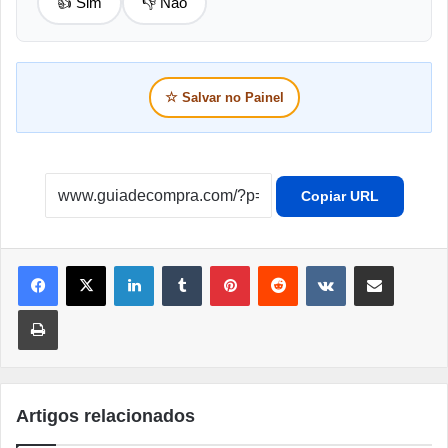
👍 Sim
👎 Não
☆
Salvar no Painel
Copiar URL
Linkedin
Tumblr
Pinterest
Reddit
VK
Compartilhar por e-mail
Imprimir
Artigos relacionados