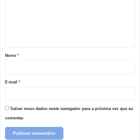
m
e
n
t
á
r
Nome
*
i
o
*
E-mail
*
Salvar meus dados neste navegador para a próxima vez que eu
comentar.