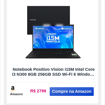
Notebook Positivo Vision i15M Intel Core
i3 N300 8GB 256GB SSD Wi-Fi 6 Windows
11 – Tela 15,6″ Full HD IPS Antirreflexo –
Minitela – Permite upgrade de memória
RAM e SSD – Preto
R$ 2799
Amazon