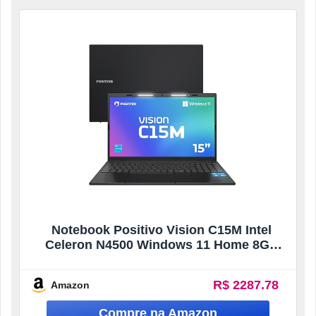
Notebook Positivo Vision C15M Intel
Celeron N4500 Windows 11 Home 8GB
RAM 128GB eMMC Tela 15″ Full HD IPS
Antirreflexo – Minitela e Tecla Copilot –
R$ 2287.78
Amazon
Permite Upgrade De Memória SSD – Cinza