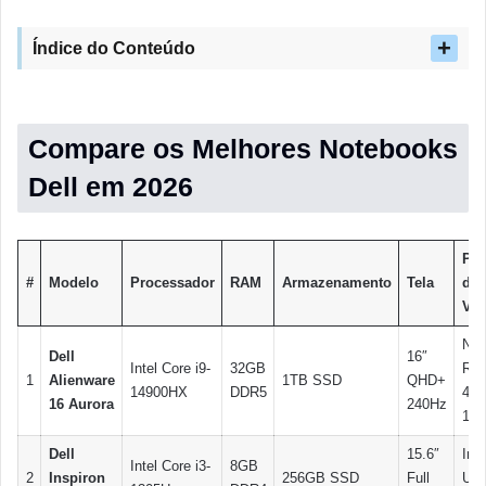
Índice do Conteúdo
Compare os Melhores Notebooks
Dell em 2026
Pla
#
Modelo
Processador
RAM
Armazenamento
Tela
de
Víd
NVI
Dell
16″
Intel Core i9-
32GB
RT
1
Alienware
1TB SSD
QHD+
14900HX
DDR5
408
16 Aurora
240Hz
12
Dell
15.6″
Inte
Intel Core i3-
8GB
2
Inspiron
256GB SSD
Full
UH