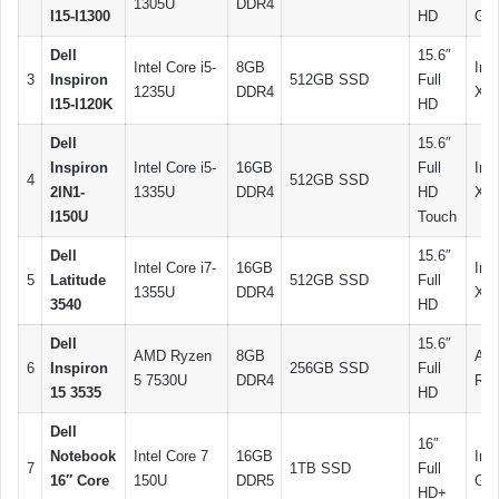
1305U
DDR4
I15-I1300
HD
Gra
Dell
15.6″
Intel Core i5-
8GB
Inte
3
Inspiron
512GB SSD
Full
1235U
DDR4
Xe
I15-I120K
HD
Dell
15.6″
Inspiron
Intel Core i5-
16GB
Full
Inte
4
512GB SSD
2IN1-
1335U
DDR4
HD
Xe
I150U
Touch
Dell
15.6″
Intel Core i7-
16GB
Inte
5
Latitude
512GB SSD
Full
1355U
DDR4
Xe
3540
HD
Dell
15.6″
AMD Ryzen
8GB
AM
6
Inspiron
256GB SSD
Full
5 7530U
DDR4
Rad
15 3535
HD
Dell
16″
Notebook
Intel Core 7
16GB
Inte
7
1TB SSD
Full
16″ Core
150U
DDR5
Gra
HD+