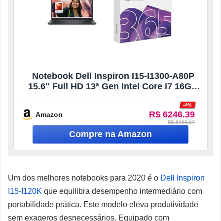
Notebook Dell Inspiron I15-I1300-A80P
15.6″ Full HD 13ª Gen Intel Core i7 16GB
1TB SSD Win 11 Preto Carbono +
-4%
Microsoft 365 Family (12 meses) até 6
R$ 6246.39
Amazon
usuários
R$ 6483.87
Um dos melhores notebooks para 2020 é o
Dell Inspiron
I15-I120K
que equilibra desempenho intermediário com
portabilidade prática. Este modelo eleva produtividade
sem exageros desnecessários. Equipado com