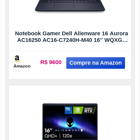
Notebook Gamer Dell Alienware 16 Aurora
AC16250 AC16-C7240H-M40 16″ WQXGA
Intel Core7 16GB 1TBSSD NVIDIA
RTX4050 Win11
R$ 9600
Amazon