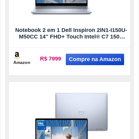
Notebook 2 em 1 Dell Inspiron 2IN1-I150U-
M50CC 14″ FHD+ Touch Intel® C7 150U
16GB 1TB Win11 Prata Garantia Local +
CCare
R$ 7999
Amazon