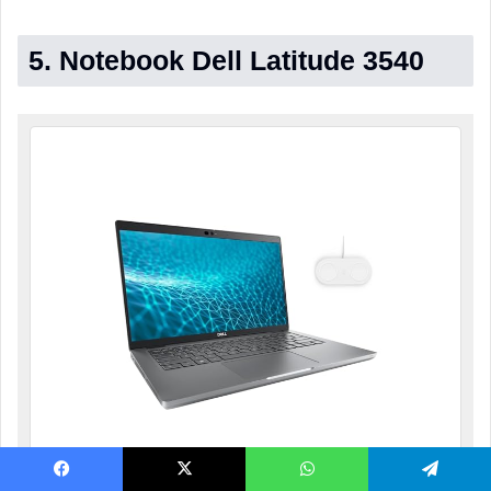
5. Notebook Dell Latitude 3540
Dell Notebook empresarial Latitude 5431,
Facebook
X
WhatsApp
Telegram