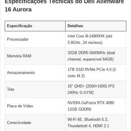
Especificações Técnicas do Dell Alienware
16 Aurora
Especificação
Detalhes
Intel Core i9-14900HX (até
Processador
5.8GHz, 24 núcleos)
32GB DDR5 5600MHz (dual
Memória RAM
channel, expansível 64GB)
1TB SSD NVMe PCIe 4.0 (2
Armazenamento
slots M.2)
16″ QHD+ (2560×1600) IPS
Tela
240Hz G-SYNC
NVIDIA GeForce RTX 4080
Placa de Vídeo
12GB GDDR6
Wi-Fi 6E, Bluetooth 5.3,
Conectividade
Thunderbolt 4, HDMI 2.1