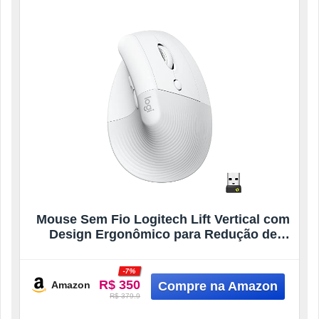
Mouse Sem Fio Logitech Lift Vertical com
Design Ergonômico para Redução de
Tensão Muscular, Cliques Silenciosos,
Conexão Bluetooth ou USB Logi Bolt,
-7%
Compatível com Windows/macOS/iPadOS
R$ 350
Amazon
– Branco
R$ 379.9