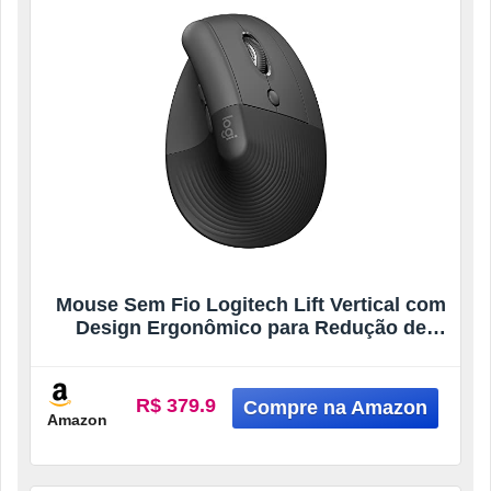
Mouse Sem Fio Logitech Lift Vertical com
Design Ergonômico para Redução de
Tensão Muscular, Cliques Silenciosos,
Conexão Bluetooth ou USB Logi Bolt,
Compatível com Windows/macOS/iPadOS
R$ 379.9
– Grafite
Amazon