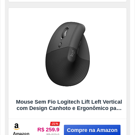
Mouse Sem Fio Logitech Lift Left Vertical
com Design Canhoto e Ergonômico para
Redução de Tensão Muscular, Cliques
Silenciosos, Conexão Bluetooth ou USB
-31%
Logi Bolt, Windows/macOS/iPadOS –
R$ 259.9
Grafite
Amazon
R$ 379.9