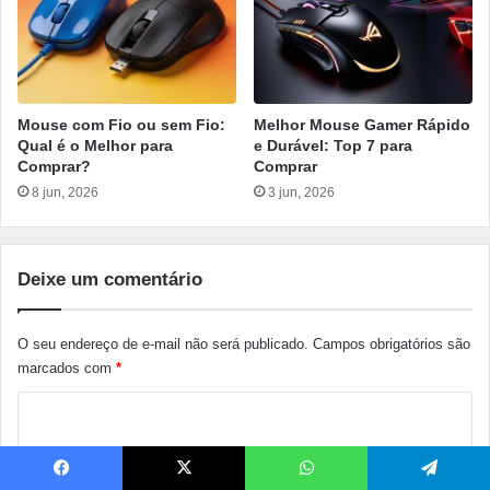
Mouse com Fio ou sem Fio:
Melhor Mouse Gamer Rápido
Qual é o Melhor para
e Durável: Top 7 para
Comprar?
Comprar
8 jun, 2026
3 jun, 2026
Deixe um comentário
O seu endereço de e-mail não será publicado.
Campos obrigatórios são
marcados com
*
C
o
m
Facebook
X
WhatsApp
Telegram