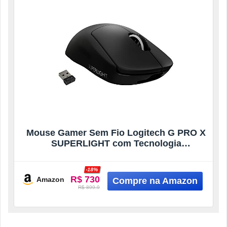
Mouse Gamer Sem Fio Logitech G PRO X
SUPERLIGHT com Tecnologia
LIGHTSPEED, Ultraleve 63g, 5 Botões
Programáveis, Sensor HERO 25K e
-18%
Bateria Recarregável – Compatível com
R$ 730
Amazon
POWERPLAY – Preto
R$ 899.9