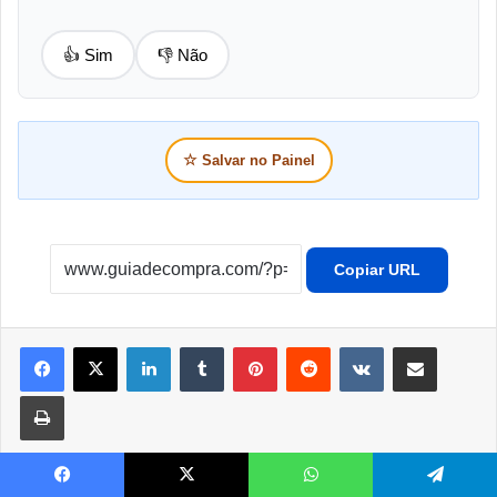
👍 Sim
👎 Não
☆
Salvar no Painel
Copiar URL
Linkedin
Tumblr
Pinterest
Reddit
VK
Compartilhar por e-mail
Imprimir
Facebook
X
WhatsApp
Telegram