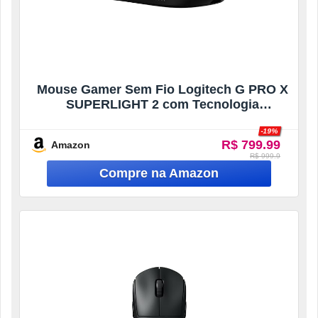
Mouse Gamer Sem Fio Logitech G PRO X
SUPERLIGHT 2 com Tecnologia
LIGHTSPEED, Ultraleve, Switch
-19%
LIGHTFORCE, Sensor HERO 2 com 44K
R$ 799.99
Amazon
DPI, 5 botões programáveis e Bateria
R$ 999.9
Recarregável – Preto