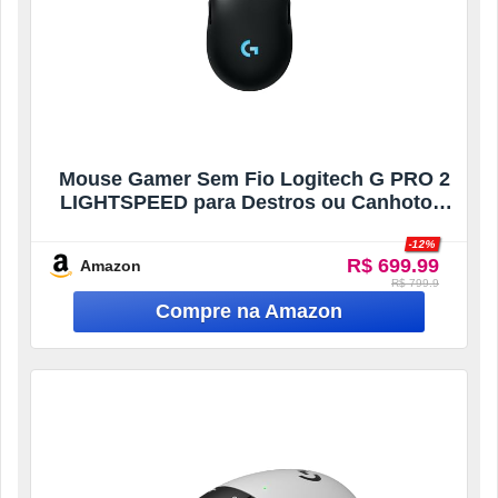
Mouse Gamer Sem Fio Logitech G PRO 2
LIGHTSPEED para Destros ou Canhotos,
4 Botões Programáveis e Removíveis,
-12%
Sensor Hero 2 44K DPI, Carregamento
R$ 699.99
Amazon
USB-C, PC/Mac – Preto
R$ 799.9