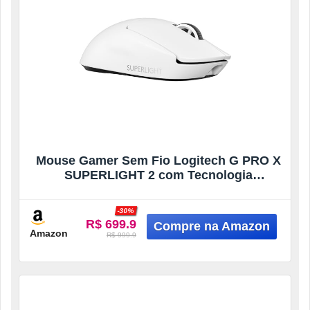
Mouse Gamer Sem Fio Logitech G PRO X
SUPERLIGHT 2 com Tecnologia
LIGHTSPEED, Ultraleve, Switch
LIGHTFORCE, Sensor HERO 2 com 44K
-30%
DPI, 5 botões programáveis e Bateria
R$ 699.9
Recarregável – Branco
Amazon
R$ 999.9