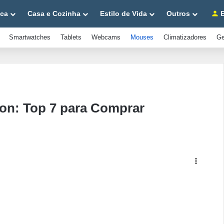
ica
Casa e Cozinha
Estilo de Vida
Outros
E
Smartwatches
Tablets
Webcams
Mouses
Climatizadores
Ge
n: Top 7 para Comprar