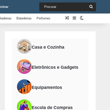
Procurar
ntrar
Artigo aleatório
Barra Lateral
Switch skin
ladeiras
Batedeiras
Perfumes
Casa e Cozinha
Eletrônicos e Gadgets
Equipamentos
Escola de Compras