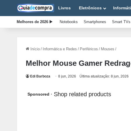
Livros
Eletrônicos
Informát
Melhores de 2026 ▶️
Notebooks
Smartphones
Smart TVs
Início
/
Informática e Redes
/
Periféricos
/
Mouses
/
Melhor Mouse Gamer Redrago
Edi Barboza
8 jun, 2026
Última atualização: 8 jun, 2026