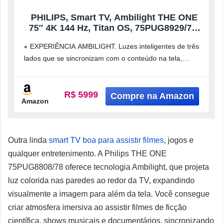
PHILIPS, Smart TV, Ambilight THE ONE
75″ 4K 144 Hz, Titan OS, 75PUG8929/78,
P5, DTS Play-Fi, Freesync, Dolby Vision e
EXPERIÊNCIA AMBILIGHT. Luzes inteligentes de três
Atmos, 50 WRMS 2.1
lados que se sincronizam com o conteúdo na tela,
expandindo a imagem para além
R$ 5999
Amazon
Outra linda
smart TV boa para assistir filmes
, jogos e
qualquer entretenimento. A Philips THE ONE
75PUG8808/78 oferece tecnologia Ambilight, que projeta
luz colorida nas paredes ao redor da TV, expandindo
visualmente a imagem para além da tela. Você consegue
criar atmosfera imersiva ao assistir filmes de ficção
científica, shows musicais e documentários, sincronizando