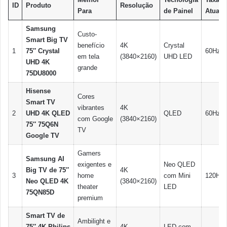
ID
Produto
Resolução
Para
de Painel
Atuali
Samsung
Custo-
Smart Big TV
benefício
4K
Crystal
1
75″ Crystal
60Hz
em tela
(3840×2160)
UHD LED
UHD 4K
grande
75DU8000
Hisense
Cores
Smart TV
vibrantes
4K
2
UHD 4K QLED
QLED
60Hz
com Google
(3840×2160)
75″ 75Q6N
TV
Google TV
Gamers
Samsung AI
exigentes e
Neo QLED
Big TV de 75″
4K
3
home
com Mini
120Hz
Neo QLED 4K
(3840×2160)
theater
LED
75QN85D
premium
Smart TV de
Ambilight e
75″ 4K Philips
4K
LED com