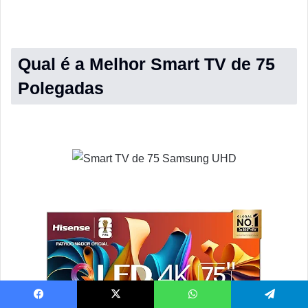
Qual é a Melhor Smart TV de 75
Polegadas
Facebook
X
WhatsApp
Telegram