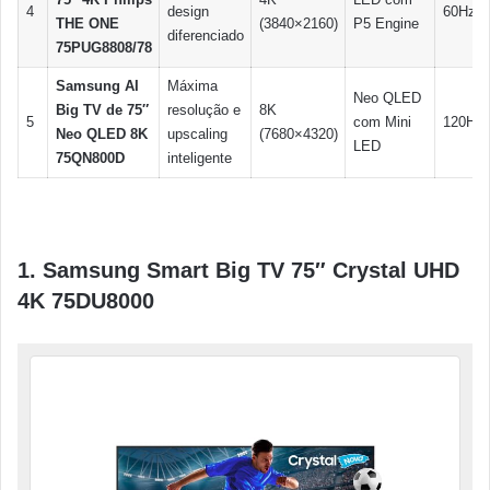
4
design
60Hz
THE ONE
(3840×2160)
P5 Engine
diferenciado
75PUG8808/78
Samsung AI
Máxima
Neo QLED
Big TV de 75″
resolução e
8K
5
com Mini
120Hz
Neo QLED 8K
upscaling
(7680×4320)
LED
75QN800D
inteligente
1. Samsung Smart Big TV 75″ Crystal UHD
4K 75DU8000