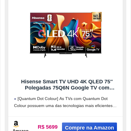
Hisense Smart TV UHD 4K QLED 75″
Polegadas 75Q6N Google TV com
HDR10+, Dolby Atmos, Modo Esporte,
[Quantum Dot Colour] As TVs com Quantum Dot
Modo Jogo Plus e Compatível com Alexa
Colour possuem uma das tecnologias mais eficientes
para cores brilhantes e precisas.
R$ 5699
Amazon