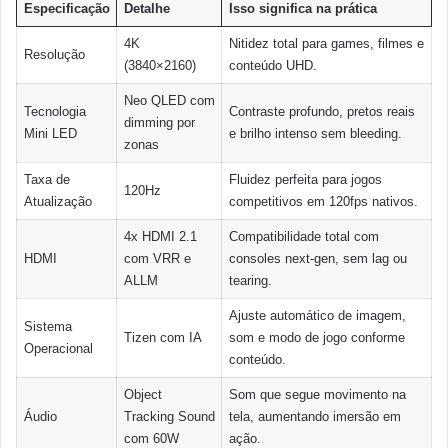
Especificação
Detalhe
Isso significa na prática
4K
Nitidez total para games, filmes e
Resolução
(3840×2160)
conteúdo UHD.
Neo QLED com
Tecnologia
Contraste profundo, pretos reais
dimming por
Mini LED
e brilho intenso sem bleeding.
zonas
Taxa de
Fluidez perfeita para jogos
120Hz
Atualização
competitivos em 120fps nativos.
4x HDMI 2.1
Compatibilidade total com
HDMI
com VRR e
consoles next-gen, sem lag ou
ALLM
tearing.
Ajuste automático de imagem,
Sistema
Tizen com IA
som e modo de jogo conforme
Operacional
conteúdo.
Object
Som que segue movimento na
Áudio
Tracking Sound
tela, aumentando imersão em
com 60W
ação.