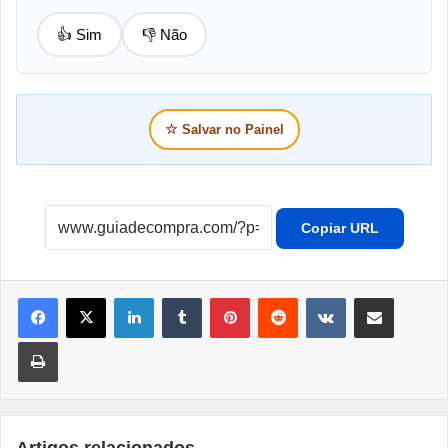
👍 Sim
👎 Não
☆
Salvar no Painel
Copiar URL
Linkedin
Tumblr
Pinterest
Reddit
VK
Compartilhar por e-mail
Imprimir