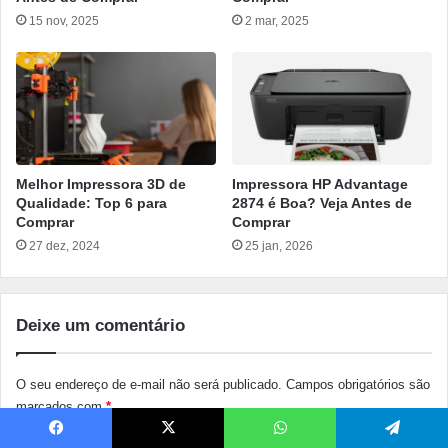
15 nov, 2025
2 mar, 2025
Melhor Impressora 3D de
Impressora HP Advantage
Qualidade: Top 6 para
2874 é Boa? Veja Antes de
Comprar
Comprar
27 dez, 2024
25 jan, 2026
Deixe um comentário
O seu endereço de e-mail não será publicado.
Campos obrigatórios são
marcados com
*
C
Facebook
X
WhatsApp
Telegram