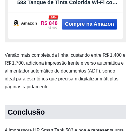
583 Tanque de Tinta Colorida Wi-Fi com
autorreparo, USB – Impressora,
Copiadora e Scanner Cor: ‎Branco
-15%
(4A8D8A)
R$ 848
Amazon
R$ 999
Versão mais completa da linha, custando entre R$ 1.400 e
R$ 1.700, adiciona impressão frente e verso automática e
alimentador automático de documentos (ADF), sendo
ideal para escritórios que precisam digitalizar múltiplas
páginas rapidamente.
Conclusão
A impressora HP Smart Tank 583 é boa e representa uma