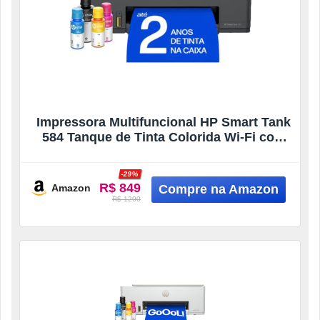
Impressora Multifuncional HP Smart Tank
584 Tanque de Tinta Colorida Wi-Fi com
autorreparo, USB – Impressora,
Copiadora e Scanner Cor: ‎Cinza Chumbo
-29%
(5D1C1A)
R$ 849
Amazon
R$ 1200