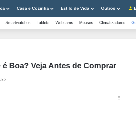
ica
Casa e Cozinha
Estilo de Vida
Outros
E
Smartwatches
Tablets
Webcams
Mouses
Climatizadores
Ge
e é Boa? Veja Antes de Comprar
2026