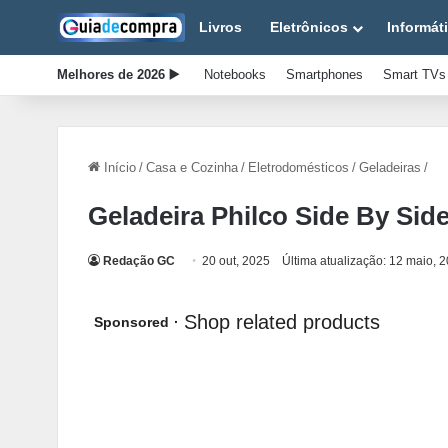
Livros
Eletrônicos
Informát
Melhores de 2026 ▶️
Notebooks
Smartphones
Smart TVs
Início
/
Casa e Cozinha
/
Eletrodomésticos
/
Geladeiras
/
Geladeira Philco Side By Sid
Redação GC
20 out, 2025
Última atualização: 12 maio, 