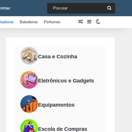
Procurar
ntrar
Artigo aleatório
Barra Lateral
Switch skin
ladeiras
Batedeiras
Perfumes
Casa e Cozinha
Eletrônicos e Gadgets
Equipamentos
Escola de Compras