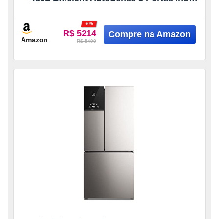
Look (IM7S) 127V
-5%
R$ 5214
Amazon
R$ 5499