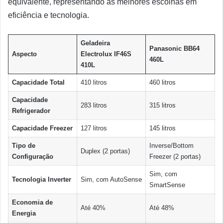
equivalente, representando as melhores escolhas em
eficiência e tecnologia.
Geladeira
Panasonic BB64
Aspecto
Electrolux IF46S
460L
410L
Capacidade Total
410 litros
460 litros
Capacidade
283 litros
315 litros
Refrigerador
Capacidade Freezer
127 litros
145 litros
Tipo de
Inverse/Bottom
Duplex (2 portas)
Configuração
Freezer (2 portas)
Sim, com
Tecnologia Inverter
Sim, com AutoSense
SmartSense
Economia de
Até 40%
Até 48%
Energia