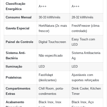
Classificação
A+++
A+++
Energética
Consumo Mensal
30-33 kWh/mês
28-32 kWh/mês
HortiNatura (2x mais
FreshFreezer (clima
Gaveta Especial
frescor)
controlado)
Easy Touch com
Painel de Controle
Digital Touchscreen
LED
Sistema Anti-
Sistema Antibacteria
Não especificado
Bactéria
Ag
Iluminação
LED
LED
FastAdapt
Ajustáveis com
Prateleiras
(deslizantes)
suportes reforçados
Compartimentos
Chill Room, porta-
Drink Cooler, Kitchen
Extras
condimentos
Timer
Acabamento
Black Inox, Inox
Black Inox, Aço