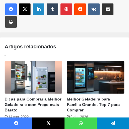
Linkedin
Tumblr
Pinterest
Reddit
VK
Compartilhar por e-mail
Imprimir
Artigos relacionados
Dicas para Comprar a Melhor
Melhor Geladeira para
Geladeira e com Preço mais
Família Grande: Top 7 para
Barato
Comprar
14 mar, 2022
9 abr, 2026
Facebook
X
WhatsApp
Telegram