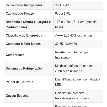
Capacidade Refrigerador
293L a 420L
Capacidade Freezer
97L a 170L
Dimensões (Altura x Largura x
176,9 x 60 x 71,7 cm (modelo
Profundidade)
base)
Classificação Energética
A+++ (até 40% economia)
Consumo Médio Mensal
30-35 kWh/mês
Inverter com Tecnologia
Compressor
Inteligente
Múltiplas saídas de ar com
Sistema de Refrigeração
circulação uniforme
Digital/Touchscreen com display
Painel de Controle
LED
HortiNatura (preserva
Gaveta Especial
frutas/vegetais 2x mais)
Prateleiras deslizantes