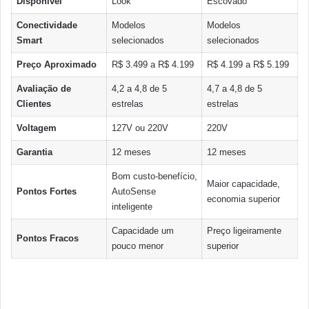
Disponível
Look
Escovado
Conectividade
Modelos
Modelos
Smart
selecionados
selecionados
Preço Aproximado
R$ 3.499 a R$ 4.199
R$ 4.199 a R$ 5.199
Avaliação de
4,2 a 4,8 de 5
4,7 a 4,8 de 5
Clientes
estrelas
estrelas
Voltagem
127V ou 220V
220V
Garantia
12 meses
12 meses
Bom custo-benefício,
Maior capacidade,
Pontos Fortes
AutoSense
economia superior
inteligente
Capacidade um
Preço ligeiramente
Pontos Fracos
pouco menor
superior