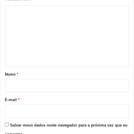
C
o
m
e
n
t
á
r
Nome
*
i
o
*
E-mail
*
Salvar meus dados neste navegador para a próxima vez que eu