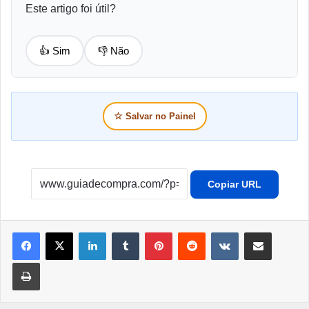
Este artigo foi útil?
👍 Sim
👎 Não
☆
Salvar no Painel
Copiar URL
Linkedin
Tumblr
Pinterest
Reddit
VK
Compartilhar por e-mail
Imprimir