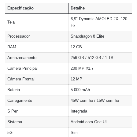
Especificação
Detalhe
6,9″ Dynamic AMOLED 2X, 120
Tela
Hz
Processador
Snapdragon 8 Elite
RAM
12 GB
Armazenamento
256 GB / 512 GB / 1 TB
Câmera Principal
200 MP f/1.7
Câmera Frontal
12 MP
Bateria
5.000 mAh
Carregamento
45W com fio / 15W sem fio
S Pen
Integrada
Sistema
Android com One UI
5G
Sim