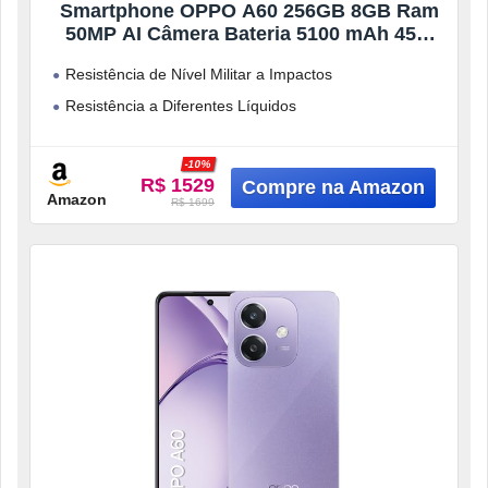
Smartphone OPPO A60 256GB 8GB Ram
50MP AI Câmera Bateria 5100 mAh 45W
Branco
Resistência de Nível Militar a Impactos
Resistência a Diferentes Líquidos
Tela Ultrabrilhante com 1000nit
-10%
Carregamento Rápido SUPERVOOCTM de 45W
R$ 1529
Amazon
R$ 1699