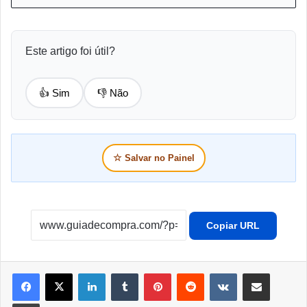
Este artigo foi útil?
👍 Sim
👎 Não
☆
Salvar no Painel
Copiar URL
Linkedin
Tumblr
Pinterest
Reddit
VK
Compartilhar por e-mail
Imprimir