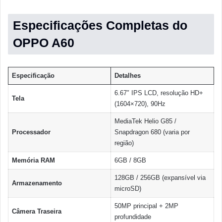
Especificações Completas do
OPPO A60
Especificação
Detalhes
6.67″ IPS LCD, resolução HD+
Tela
(1604×720), 90Hz
MediaTek Helio G85 /
Processador
Snapdragon 680 (varia por
região)
Memória RAM
6GB / 8GB
128GB / 256GB (expansível via
Armazenamento
microSD)
50MP principal + 2MP
Câmera Traseira
profundidade