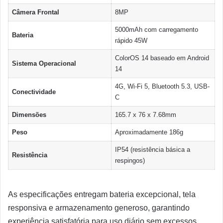
Câmera Frontal
8MP
5000mAh com carregamento
Bateria
rápido 45W
ColorOS 14 baseado em Android
Sistema Operacional
14
4G, Wi-Fi 5, Bluetooth 5.3, USB-
Conectividade
C
Dimensões
165.7 x 76 x 7.68mm
Peso
Aproximadamente 186g
IP54 (resistência básica a
Resistência
respingos)
As especificações entregam bateria excepcional, tela
responsiva e armazenamento generoso, garantindo
experiência satisfatória para uso diário sem excessos.