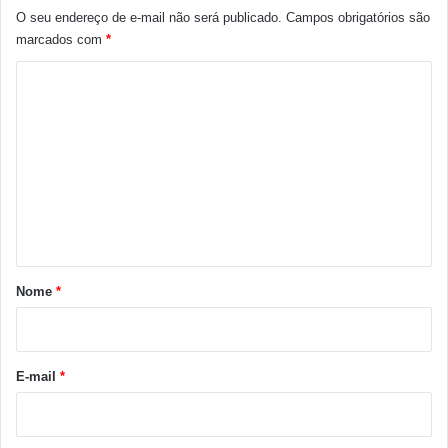
O seu endereço de e-mail não será publicado.
Campos obrigatórios são
marcados com
*
C
o
m
e
n
t
á
r
Nome
*
i
o
*
E-mail
*