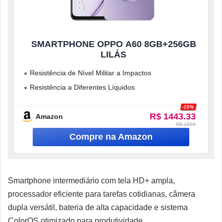
SMARTPHONE OPPO A60 8GB+256GB
LILÁS
Resistência de Nível Militar a Impactos
Resistência a Diferentes Líquidos
Tela Ultrabrilhante com 1000nit
-15%
R$ 1443.33
Carregamento Rápido SUPERVOOCTM de 45W
Amazon
R$ 1699
Smartphone intermediário com tela HD+ ampla,
processador eficiente para tarefas cotidianas, câmera
dupla versátil, bateria de alta capacidade e sistema
ColorOS otimizado para produtividade.