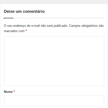
Deixe um comentário
O seu endereço de e-mail não será publicado.
Campos obrigatórios são
marcados com
*
C
o
m
e
n
t
á
r
Nome
*
i
o