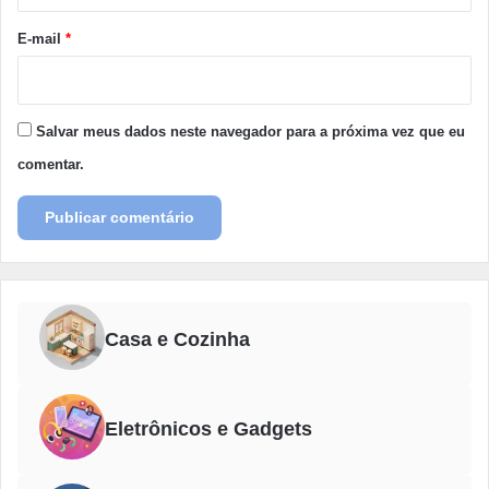
o
*
E-mail
*
Salvar meus dados neste navegador para a próxima vez que eu
comentar.
Casa e Cozinha
Eletrônicos e Gadgets