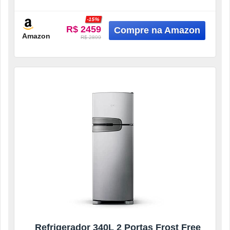
CRM44MBANA
-15%
R$ 2459
Amazon
R$ 2899
Refrigerador 340L 2 Portas Frost Free