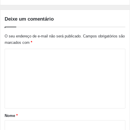
Deixe um comentário
O seu endereço de e-mail não será publicado.
Campos obrigatórios são
marcados com
*
C
o
m
e
n
t
á
r
Nome
*
i