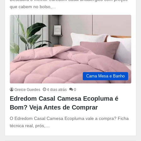
que cabem no bolso,…
Cama Mesa e Banho
Greice Guedes
4 dias atrás
0
Edredom Casal Camesa Ecopluma é
Bom? Veja Antes de Comprar
O Edredom Casal Camesa Ecopluma vale a compra? Ficha
técnica real, prós,…