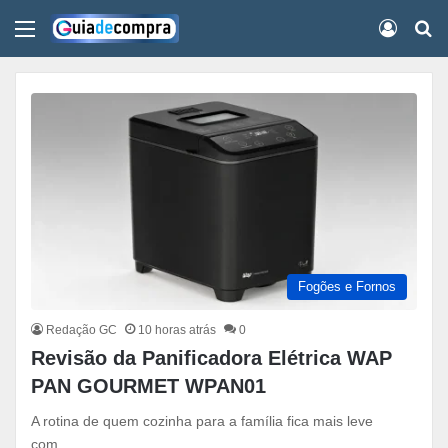
Menu
Conect
Pr
Fogões e Fornos
Redação GC
10 horas atrás
0
Revisão da Panificadora Elétrica WAP
PAN GOURMET WPAN01
A rotina de quem cozinha para a família fica mais leve
com…