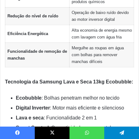
produtos químicos
Operação de baixo ruído devido
Redução do nível de ruído
ao motor inversor digital
Alta economia de energia mesmo
Eficiência Energética
com lavagem com água fria
Mergulhe as roupas em água
Funcionalidade de remoção de
com bolhas para remover
manchas
manchas difíceis
Tecnologia da Samsung Lava e Seca 13kg Ecobubble:
Ecobubble
: Bolhas penetram melhor no tecido
Digital Inverter
: Motor mais eficiente e silencioso
Lava e seca
: Funcionalidade 2 em 1
Smart Control
: Conectividade com smartphone
Facebook
X
WhatsApp
Telegram