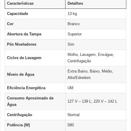
Característica
s
Detalhes
Capacidade
13 kg
Cor
Branco
Abertura da Tampa
Superior
Pés Niveladores
Sim
Molho, Lavagem, Enxágue,
Ciclos de Lavagem
Centrifugação
Extra Baixo, Baixo, Médio,
Níveis de Água
Alto/Edredom
Eficiência Energética
UM
Consumo Aproximado de
127 V – 139 L; 220 V – 142 L
Água
Centrifugação
Normal
Potência (W)
580