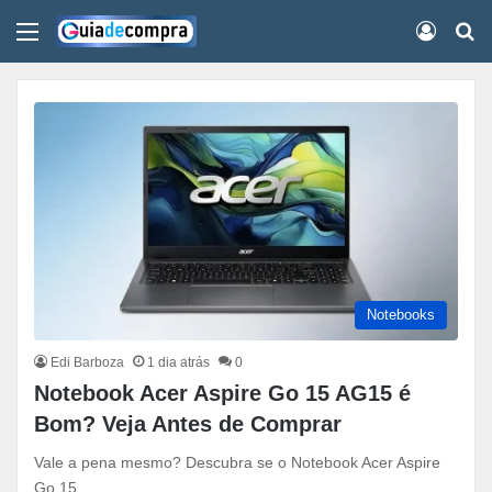
Menu
Conect
Pr
Notebooks
Edi Barboza
1 dia atrás
0
Notebook Acer Aspire Go 15 AG15 é
Bom? Veja Antes de Comprar
Vale a pena mesmo? Descubra se o Notebook Acer Aspire
Go 15…