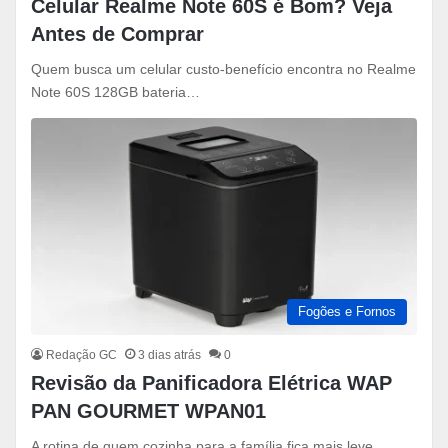
Celular Realme Note 60S é Bom? Veja
Antes de Comprar
Quem busca um celular custo-benefício encontra no Realme
Note 60S 128GB bateria…
Fogões e Fornos
Redação GC
3 dias atrás
0
Revisão da Panificadora Elétrica WAP
PAN GOURMET WPAN01
A rotina de quem cozinha para a família fica mais leve