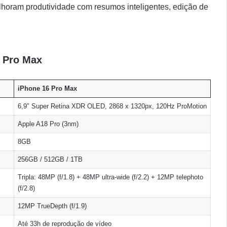
horam produtividade com resumos inteligentes, edição de
6 Pro Max
iPhone 16 Pro Max
6,9″ Super Retina XDR OLED, 2868 x 1320px, 120Hz ProMotion
Apple A18 Pro (3nm)
8GB
256GB / 512GB / 1TB
Tripla: 48MP (f/1.8) + 48MP ultra-wide (f/2.2) + 12MP telephoto
(f/2.8)
12MP TrueDepth (f/1.9)
Até 33h de reprodução de vídeo