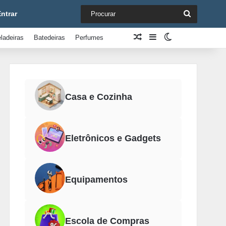
Procurar
ntrar
Artigo aleatório
Barra Lateral
Switch skin
ladeiras
Batedeiras
Perfumes
Casa e Cozinha
Eletrônicos e Gadgets
Equipamentos
Escola de Compras