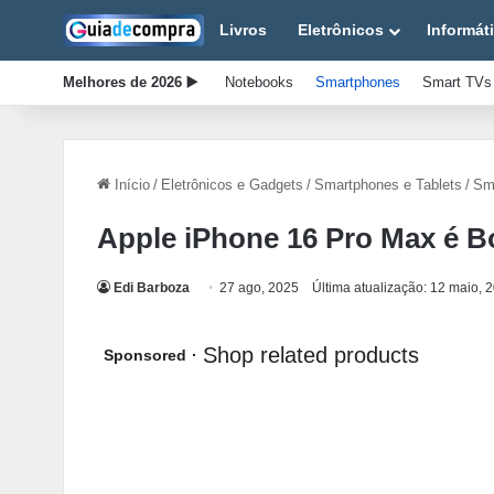
Livros
Eletrônicos
Informát
Melhores de 2026 ▶️
Notebooks
Smartphones
Smart TVs
Início
/
Eletrônicos e Gadgets
/
Smartphones e Tablets
/
Sm
Apple iPhone 16 Pro Max é 
Edi Barboza
27 ago, 2025
Última atualização: 12 maio, 