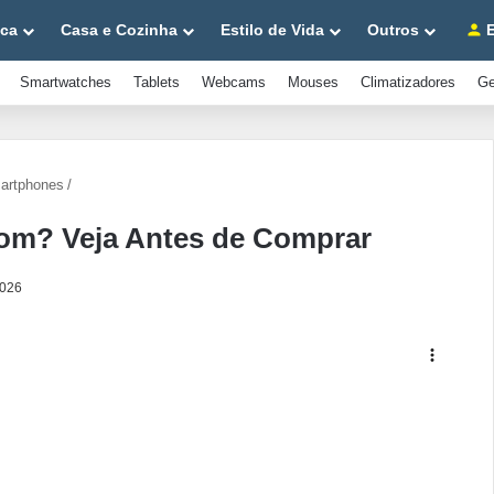
ica
Casa e Cozinha
Estilo de Vida
Outros
E
Smartwatches
Tablets
Webcams
Mouses
Climatizadores
Ge
artphones
/
Bom? Veja Antes de Comprar
2026