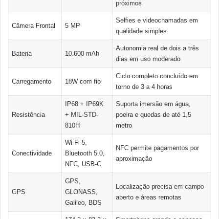
próximos
Selfies e videochamadas em
Câmera Frontal
5 MP
qualidade simples
Autonomia real de dois a três
Bateria
10.600 mAh
dias em uso moderado
Ciclo completo concluído em
Carregamento
18W com fio
torno de 3 a 4 horas
IP68 + IP69K
Suporta imersão em água,
Resistência
+ MIL-STD-
poeira e quedas de até 1,5
810H
metro
Wi-Fi 5,
NFC permite pagamentos por
Conectividade
Bluetooth 5.0,
aproximação
NFC, USB-C
GPS,
Localização precisa em campo
GPS
GLONASS,
aberto e áreas remotas
Galileo, BDS