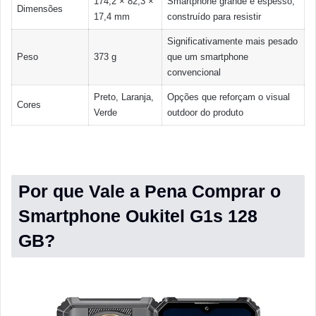
174,2 × 82,3 ×
Smartphone grande e espesso,
Dimensões
17,4 mm
construído para resistir
Significativamente mais pesado
Peso
373 g
que um smartphone
convencional
Preto, Laranja,
Opções que reforçam o visual
Cores
Verde
outdoor do produto
Por que Vale a Pena Comprar o
Smartphone Oukitel G1s 128
GB?