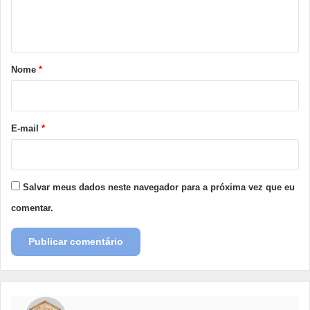
n
t
á
r
Nome
*
i
o
*
E-mail
*
Salvar meus dados neste navegador para a próxima vez que eu
comentar.