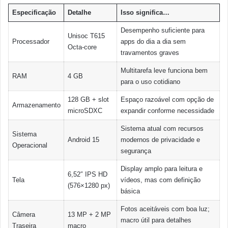
Especificação
Detalhe
Isso significa…
Desempenho suficiente para
Unisoc T615
Processador
apps do dia a dia sem
Octa-core
travamentos graves
Multitarefa leve funciona bem
RAM
4 GB
para o uso cotidiano
128 GB + slot
Espaço razoável com opção de
Armazenamento
microSDXC
expandir conforme necessidade
Sistema atual com recursos
Sistema
Android 15
modernos de privacidade e
Operacional
segurança
Display amplo para leitura e
6,52″ IPS HD
Tela
vídeos, mas com definição
(576×1280 px)
básica
Fotos aceitáveis com boa luz;
Câmera
13 MP + 2 MP
macro útil para detalhes
Traseira
macro