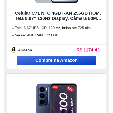
Celular C71 NFC 4GB RAN 256GB ROM,
Tela 6.67″ 120Hz Display, Câmera 50MP,
Bateria 6000mAh com 45W Carga Rápida,
Tela: 6,67″ IPS LCD, 120 Hz, brilho até 725 nits
Dual 4G SIM (Branco)
Versão 4GB RAM + 256GB
Traseira principal de 50MP
R$ 1174.43
Apoia
Amazon