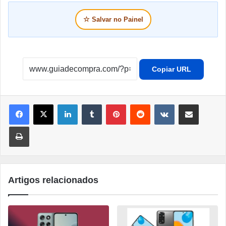
☆
Salvar no Painel
Copiar URL
Linkedin
Tumblr
Pinterest
Reddit
VK
Compartilhar por e-mail
Imprimir
Artigos relacionados