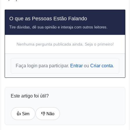
O que as Pessoas Estão Falando
Tire dúvidas, dê sua opinião e interaja com outros leitores.
Nenhuma pergunta publicada ainda. Seja o primeiro!
Faça login para participar.
Entrar
ou
Criar conta
.
Este artigo foi útil?
👍 Sim
👎 Não