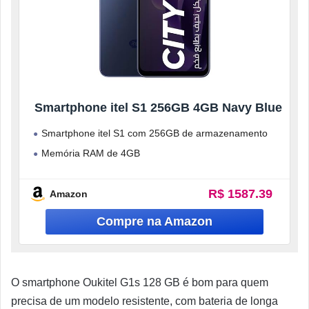
Smartphone itel S1 256GB 4GB Navy Blue
Smartphone itel S1 com 256GB de armazenamento
Memória RAM de 4GB
Tela ampla para navegação e entretenimento
R$ 1587.39
Design moderno
Amazon
Produto
O smartphone Oukitel G1s 128 GB é bom para quem
precisa de um modelo resistente, com bateria de longa