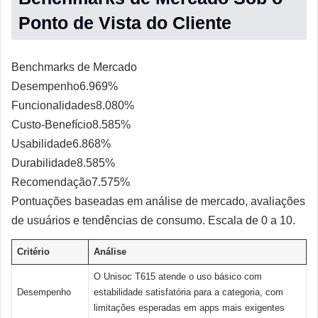
Ponto de Vista do Cliente
Benchmarks de Mercado
Desempenho
6.9
69%
Funcionalidades
8.0
80%
Custo-Benefício
8.5
85%
Usabilidade
6.8
68%
Durabilidade
8.5
85%
Recomendação
7.5
75%
Pontuações baseadas em análise de mercado, avaliações
de usuários e tendências de consumo. Escala de 0 a 10.
Critério
Análise
O Unisoc T615 atende o uso básico com
Desempenho
estabilidade satisfatória para a categoria, com
limitações esperadas em apps mais exigentes