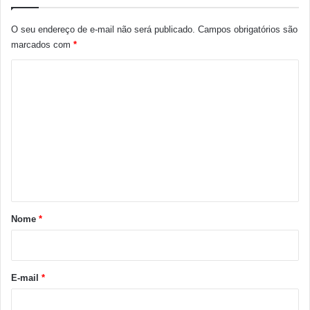
O seu endereço de e-mail não será publicado.
Campos obrigatórios são
marcados com
*
C
o
m
e
n
t
á
r
Nome
*
i
o
*
E-mail
*