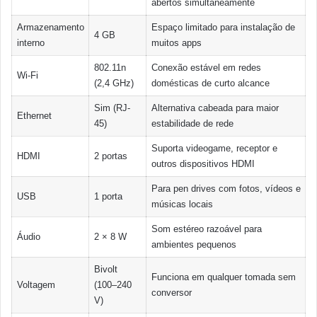
abertos simultaneamente
Armazenamento
Espaço limitado para instalação de
4 GB
interno
muitos apps
802.11n
Conexão estável em redes
Wi-Fi
(2,4 GHz)
domésticas de curto alcance
Sim (RJ-
Alternativa cabeada para maior
Ethernet
45)
estabilidade de rede
Suporta videogame, receptor e
HDMI
2 portas
outros dispositivos HDMI
Para pen drives com fotos, vídeos e
USB
1 porta
músicas locais
Som estéreo razoável para
Áudio
2 × 8 W
ambientes pequenos
Bivolt
Funciona em qualquer tomada sem
Voltagem
(100–240
conversor
V)