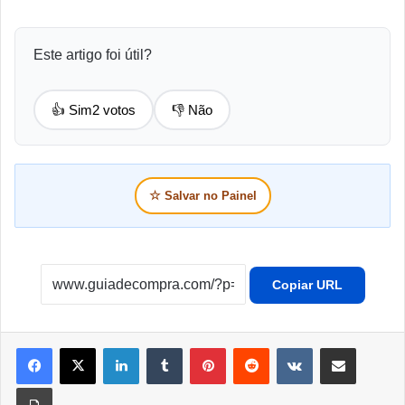
Este artigo foi útil?
👍 Sim
2 votos
👎 Não
☆
Salvar no Painel
Copiar URL
Linkedin
Tumblr
Pinterest
Reddit
VK
Compartilhar por e-mail
Imprimir