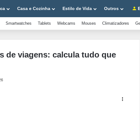
ica
Casa e Cozinha
Estilo de Vida
Outros
E
Smartwatches
Tablets
Webcams
Mouses
Climatizadores
Ge
s de viagens: calcula tudo que
26