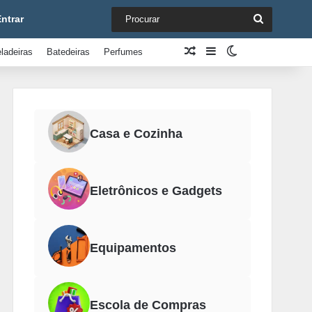
Procurar
ntrar
Artigo aleatório
Barra Lateral
Switch skin
ladeiras
Batedeiras
Perfumes
Casa e Cozinha
Eletrônicos e Gadgets
Equipamentos
Escola de Compras