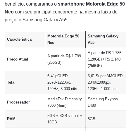
benefício, comparamos o
smartphone Motorola Edge 50
Neo
com seu principal concorrente na mesma faixa de
preço: o Samsung Galaxy A55.
Motorola Edge 50
Samsung Galaxy
Característica
Neo
A55
A partir de R$ 1.785
A partir de R$ 1.799
Preço Atual
(128GB) / R$ 2.140
(256GB)
(256GB)
6,4″ pOLED,
6,6″ Super AMOLED,
Tela
2670x1220px,
2340x1080px,
120Hz, 3.000 nits
120Hz, 1.000 nits
MediaTek Dimensity
Samsung Exynos
Processador
7300 (4nm)
1480
8GB + 8GB virtual =
RAM
8GB
16GB