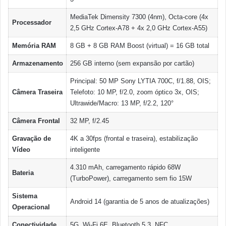
MediaTek Dimensity 7300 (4nm), Octa-core (4x
Processador
2,5 GHz Cortex-A78 + 4x 2,0 GHz Cortex-A55)
Memória RAM
8 GB + 8 GB RAM Boost (virtual) = 16 GB total
Armazenamento
256 GB interno (sem expansão por cartão)
Principal: 50 MP Sony LYTIA 700C, f/1.88, OIS;
Câmera Traseira
Telefoto: 10 MP, f/2.0, zoom óptico 3x, OIS;
Ultrawide/Macro: 13 MP, f/2.2, 120°
Câmera Frontal
32 MP, f/2.45
Gravação de
4K a 30fps (frontal e traseira), estabilização
Vídeo
inteligente
4.310 mAh, carregamento rápido 68W
Bateria
(TurboPower), carregamento sem fio 15W
Sistema
Android 14 (garantia de 5 anos de atualizações)
Operacional
Conectividade
5G, Wi-Fi 6E, Bluetooth 5.3, NFC