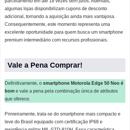
parcelamento em até 18 vezes sem juros. Ademais,
algumas lojas disponibilizam cupons de desconto
adicional, tornando a aquisição ainda mais vantajosa.
Consequentemente, este momento representa uma
excelente oportunidade para quem busca um smartphone
premium intermediário com recursos profissionais.
Vale a Pena Comprar!
Definitivamente, o
smartphone Motorola Edge 50 Neo
é
bom
e vale a pena pela combinação única de atributos
que oferece.
Primeiramente, trata-se do smartphone mais compacto e
leve do Brasil equipado com certificação IP68 e
resistência militar MIL-STD-810H. Essa característica