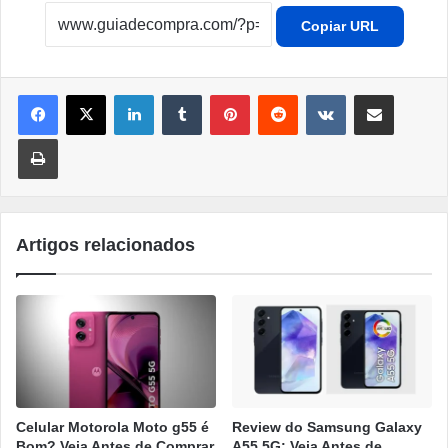
Copiar URL
Linkedin
Tumblr
Pinterest
Reddit
VK
Compartilhar por e-mail
Imprimir
Artigos relacionados
Celular Motorola Moto g55 é
Review do Samsung Galaxy
Bom? Veja Antes de Comprar
A55 5G: Veja Antes de