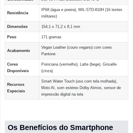
IP68 (água e poeira), MIL-STD-810H (16 testes
Resistência
militares)
Dimensões
154,1 x 71,2 x 8,1 mm
Peso
171 gramas
Vegan Leather (couro vegano) com cores
Acabamento
Pantone
Cores
Poinciana (vermelho), Latte (bege), Grisaille
Disponíveis
(cinza)
Smart Water Touch (uso com tela molhada),
Recursos
Moto AI, som estéreo Dolby Atmos, sensor de
Especiais
impressão digital na tela
Os Benefícios do Smartphone