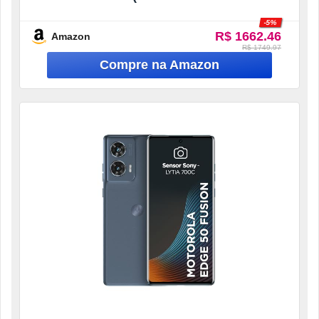
Boost) 50MP Ultra-Pixel AI Camera IP68
-5%
NFC – Preto (Seminovo)
R$ 1662.46
Amazon
R$ 1749.97