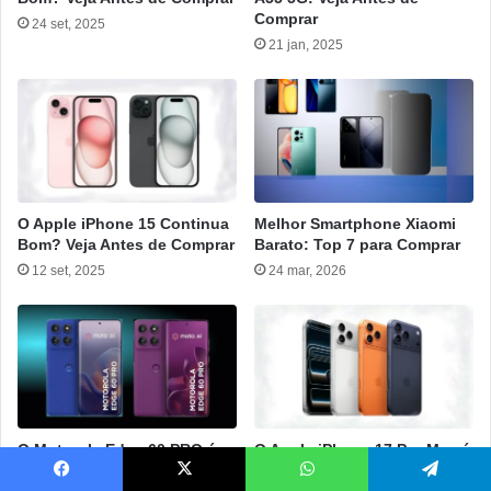
Comprar
24 set, 2025
21 jan, 2025
O Apple iPhone 15 Continua
Melhor Smartphone Xiaomi
Bom? Veja Antes de Comprar
Barato: Top 7 para Comprar
12 set, 2025
24 mar, 2026
O Motorola Edge 60 PRO é
O Apple iPhone 17 Pro Max é
Bom? Veja Antes de Comprar
Bom? Veja Antes de Comprar
Facebook
X
WhatsApp
Telegram