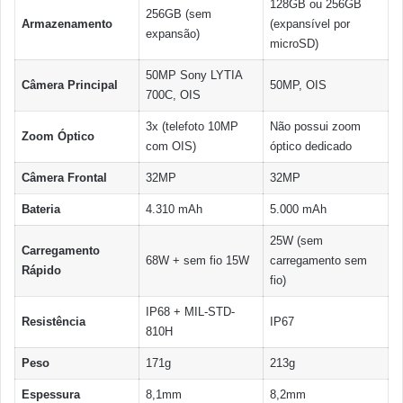
128GB ou 256GB
256GB (sem
Armazenamento
(expansível por
expansão)
microSD)
50MP Sony LYTIA
Câmera Principal
50MP, OIS
700C, OIS
3x (telefoto 10MP
Não possui zoom
Zoom Óptico
com OIS)
óptico dedicado
Câmera Frontal
32MP
32MP
Bateria
4.310 mAh
5.000 mAh
25W (sem
Carregamento
68W + sem fio 15W
carregamento sem
Rápido
fio)
IP68 + MIL-STD-
Resistência
IP67
810H
Peso
171g
213g
Espessura
8,1mm
8,2mm