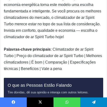
economia energética torna este modelo uma escolha
fundamentada e inteligente. Se você procura os melhores
climatizadores do mercado, o climatizador de ar Spirit
Turbo merece estar no topo de sua lista de consideração.
Invista em conforto, qualidade e economia — escolha o
climatizador de ar Spirit Turbo hoje!
Palavras-chave principais
: Climatizador de ar Spirit
Turbo | Preço do climatizador de ar Spirit Turbo | Melhores
climatizadores | É bom | Comparação | Especificações
técnicas | Benefícios | Vale a pena
O que as Pessoas Estão Falando
Tire dúvidas, dê sua opinião e interaja com outros leitores.
Nenhuma pergunta publicada ainda. Seja o primeiro!
Facebook
X
WhatsApp
Telegram