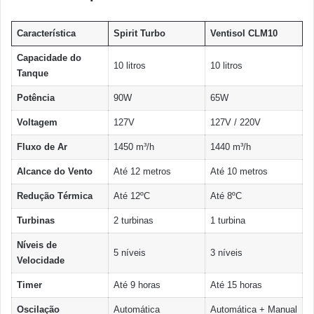
Característica
Spirit Turbo
Ventisol CLM10
Capacidade do
10 litros
10 litros
Tanque
Potência
90W
65W
Voltagem
127V
127V / 220V
Fluxo de Ar
1450 m³/h
1440 m³/h
Alcance do Vento
Até 12 metros
Até 10 metros
Redução Térmica
Até 12ºC
Até 8ºC
Turbinas
2 turbinas
1 turbina
Níveis de
5 níveis
3 níveis
Velocidade
Timer
Até 9 horas
Até 15 horas
Oscilação
Automática
Automática + Manual