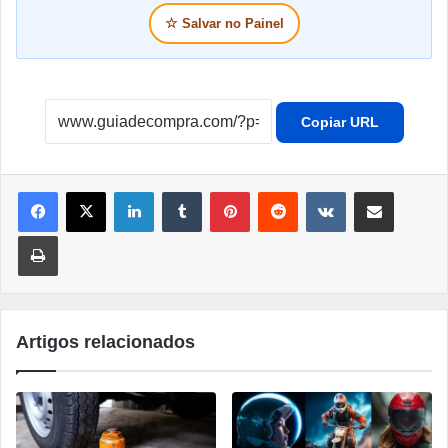
☆
Salvar no Painel
Copiar URL
Linkedin
Tumblr
Pinterest
Reddit
VK
Compartilhar por e-mail
Imprimir
Artigos relacionados