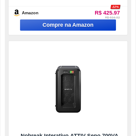
-32%
R$ 425.97
Amazon
R$ 634.92
Nobreak Interativo ATTIV Seno 700VA