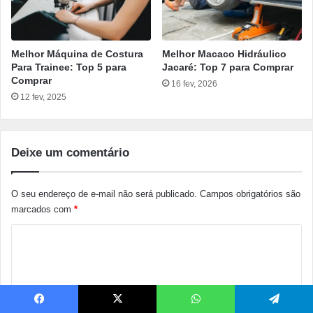
Melhor Máquina de Costura
Melhor Macaco Hidráulico
Para Trainee: Top 5 para
Jacaré: Top 7 para Comprar
Comprar
16 fev, 2026
12 fev, 2025
Deixe um comentário
O seu endereço de e-mail não será publicado.
Campos obrigatórios são
marcados com
*
C
o
m
e
Facebook
X
WhatsApp
Telegram