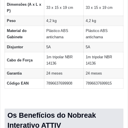
Dimensões (A x L x
33 x 15 x 19 cm
33 x 15 x 19 cm
P)
Peso
4,2 kg
4,2 kg
Material do
Plástico ABS
Plástico ABS
Gabinete
antichama
antichama
Disjuntor
5A
5A
1m tripolar NBR
1m tripolar NBR
Cabo de Força
14136
14136
Garantia
24 meses
24 meses
Código EAN
7896637699908
7896637699915
Os Benefícios do Nobreak
Interativo ATTIV