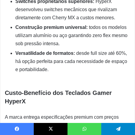
Switches proprietários superiores:
HyperX
desenvolveu switches mecânicos que rivalizam
diretamente com Cherry MX a custos menores.
Construção premium universal:
todos os modelos
utilizam alumínio ou aço garantindo zero flex mesmo
sob pressão intensa.
Versatilidade de formatos:
desde full size até 60%,
há opção perfeita para cada necessidade de espaço
e portabilidade.
Custo-Benefício dos Teclados Gamer
HyperX
A marca entrega especificações premium com preços
agressivos que superam concorrentes diretos:
Facebook
X
WhatsApp
Telegram