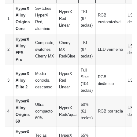
HyperX
Switches
HyperX
TKL
Alloy
HyperX
RGB
USB
1
Red
(87
Origins
Red,
customizável
desta
Linear
teclas)
Core
alumínio
HyperX
Compacto,
Cherry
TKL
Alloy
USB
2
switches
MX
(87
LED vermelho
FPS
desta
Cherry MX
Red/Blue
teclas)
Pro
Full
HyperX
Media
HyperX
Size
RGB
3
Alloy
controls,
Red
USB
(104
dinâmico
Elite 2
descanso
Linear
teclas)
HyperX
Ultra
60%
Alloy
HyperX
USB
4
compacto
(61
RGB por tecla
Origins
Red/Aqua
desta
60%
teclas)
60
HyperX
Teclas
HyperX
65%