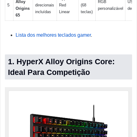
Alloy
RGB
USB
5
direcionais
Red
(68
Origins
personalizável
desta
incluídas
Linear
teclas)
65
Lista dos melhores teclados gamer
.
1. HyperX Alloy Origins Core:
Ideal Para Competição