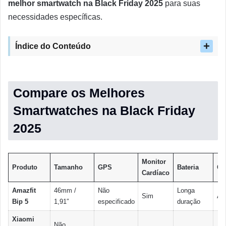
melhor smartwatch na Black Friday 2025
para suas
necessidades específicas.
Índice do Conteúdo
Compare os Melhores
Smartwatches na Black Friday
2025
Monitor
Produto
Tamanho
GPS
Bateria
Co
Cardíaco
Amazfit
46mm /
Não
Longa
Sim
An
Bip 5
1,91″
especificado
duração
Xiaomi
Não