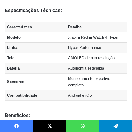
Especificações Técnicas:
Característica
Detalhe
Modelo
Xiaomi Redmi Watch 4 Hyper
Linha
Hyper Performance
Tela
AMOLED de alta resolução
Bateria
Autonomia estendida
Monitoramento esportivo
Sensores
completo
Compatibilidade
Android e iOS
Benefícios:
Tela AMOLED Vibrante
: Display nítido e colorido
Facebook
X
WhatsApp
Telegram