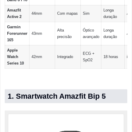
Amazfit
Longa
44mm
Com mapas
Sim
An
Active 2
duração
Garmin
Alta
Óptico
Longa
Forerunner
43mm
An
precisão
avançado
duração
165
Apple
ECG +
Watch
42mm
Integrado
18 horas
iOS
SpO2
Series 10
1. Smartwatch Amazfit Bip 5