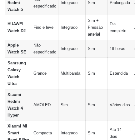
Redmi
Integrado
Sim
Prolongada
An
especificado
Watch 5
Sim +
HUAWEI
Dia
Fino e leve
Integrado
Pressão
An
Watch D2
completo
arterial
Apple
Não
Integrado
Sim
18 horas
iOS
Watch SE
especificado
Samsung
Galaxy
Grande
Multibanda
Sim
Estendida
An
Watch
Ultra
Xiaomi
Redmi
AMOLED
Sim
Sim
Vários dias
An
Watch 4
Hyper
Xiaomi Mi
Até 14
Smart
Compacta
Integrado
Sim
An
dias
Band 8 Pro