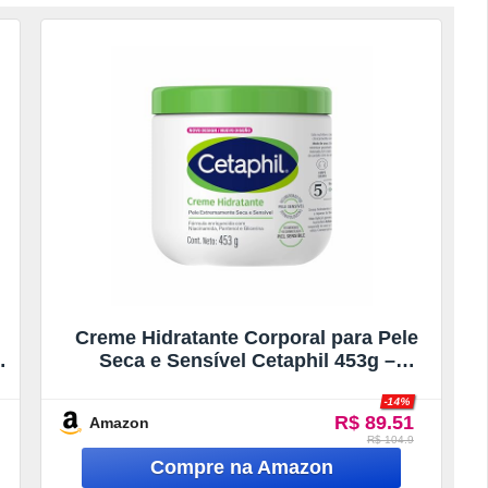
Creme Hidratante Corporal para Pele
Seca e Sensível Cetaphil 453g –
Hidratação 48h
-14%
R$ 89.51
Amazon
R$ 104.9