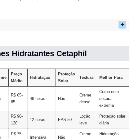
s Hidratantes Cetaphil
Preço
Proteção
ume
Hidratação
Textura
Melhor Para
Médio
Solar
Corpo com
R$ 65-
Creme
g
48 horas
Não
secura
85
denso
extrema
R$ 90-
Loção
Proteção solar
l
12 horas
FPS 50
120
leve
diária
R$ 75-
Creme
Hidratação
g
Intensiva
Não