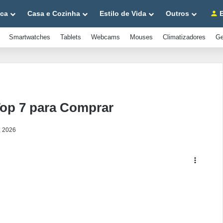
ica
Casa e Cozinha
Estilo de Vida
Outros
E
Smartwatches
Tablets
Webcams
Mouses
Climatizadores
Ge
Top 7 para Comprar
, 2026