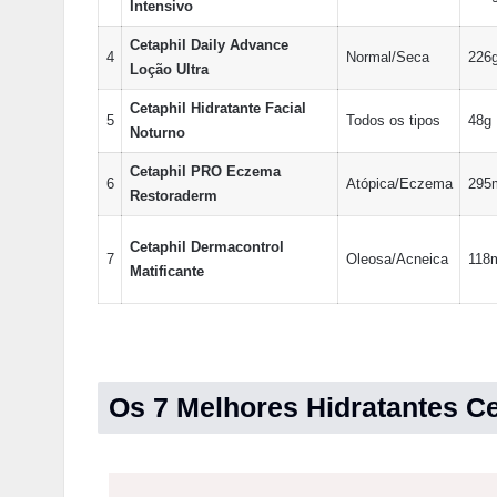
Intensivo
Cetaphil Daily Advance
4
Normal/Seca
226
Loção Ultra
Cetaphil Hidratante Facial
5
Todos os tipos
48g
Noturno
Cetaphil PRO Eczema
6
Atópica/Eczema
295
Restoraderm
Cetaphil Dermacontrol
7
Oleosa/Acneica
118
Matificante
Os 7 Melhores Hidratantes Ce