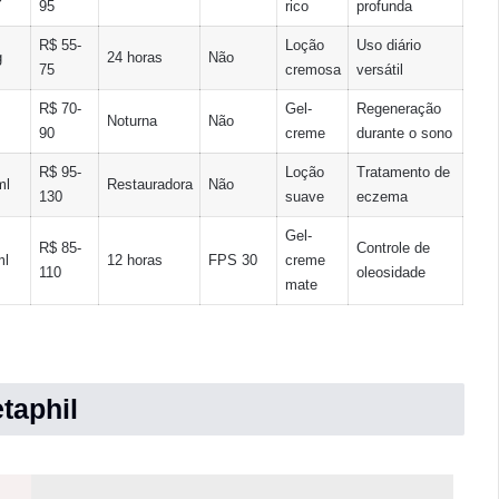
95
rico
profunda
R$ 55-
Loção
Uso diário
g
24 horas
Não
75
cremosa
versátil
R$ 70-
Gel-
Regeneração
Noturna
Não
90
creme
durante o sono
R$ 95-
Loção
Tratamento de
ml
Restauradora
Não
130
suave
eczema
Gel-
R$ 85-
Controle de
ml
12 horas
FPS 30
creme
110
oleosidade
mate
taphil