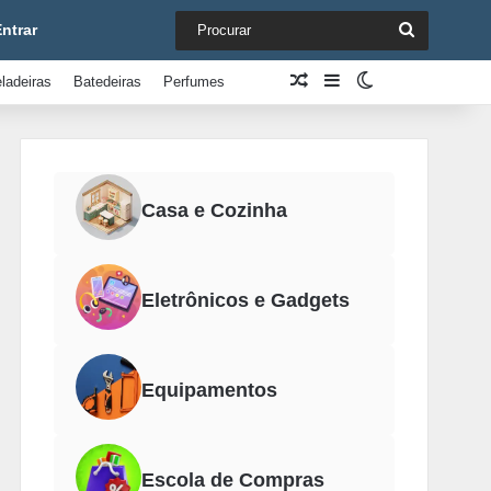
Procurar
ntrar
Artigo aleatório
Barra Lateral
Switch skin
ladeiras
Batedeiras
Perfumes
Casa e Cozinha
Eletrônicos e Gadgets
Equipamentos
Escola de Compras