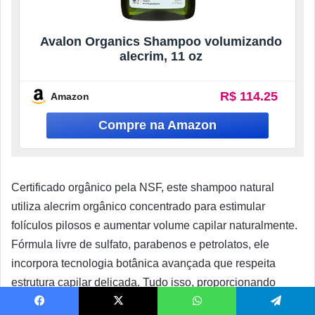
Avalon Organics Shampoo volumizando
alecrim, 11 oz
R$ 114.25
Amazon
Certificado orgânico pela NSF, este shampoo natural
utiliza alecrim orgânico concentrado para estimular
folículos pilosos e aumentar volume capilar naturalmente.
Fórmula livre de sulfato, parabenos e petrolatos, ele
incorpora tecnologia botânica avançada que respeita
estrutura capilar delicada. Tudo isso, proporcionando
limpeza profunda sem ressecamento, sendo um dos
Facebook
X
WhatsApp
Telegram