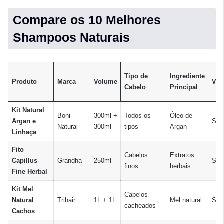
Compare os 10 Melhores
Shampoos Naturais
Tipo de
Ingrediente
Produto
Marca
Volume
Veg
Cabelo
Principal
Kit Natural
Boni
300ml +
Todos os
Óleo de
Argan e
Sim
Natural
300ml
tipos
Argan
Linhaça
Fito
Cabelos
Extratos
Capillus
Grandha
250ml
Sim
finos
herbais
Fine Herbal
Kit Mel
Cabelos
Natural
Trihair
1L + 1L
Mel natural
Sim
cacheados
Cachos