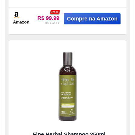
-11%
R$ 99.99
Amazon
R$ 112.41
Fine Herbal Shampoo 250ml