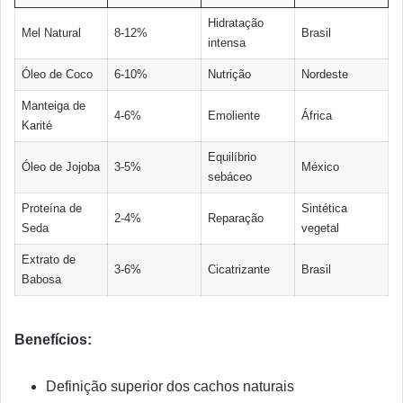
Hidratação
Mel Natural
8-12%
Brasil
intensa
Óleo de Coco
6-10%
Nutrição
Nordeste
Manteiga de
4-6%
Emoliente
África
Karité
Equilíbrio
Óleo de Jojoba
3-5%
México
sebáceo
Proteína de
Sintética
2-4%
Reparação
Seda
vegetal
Extrato de
3-6%
Cicatrizante
Brasil
Babosa
Benefícios:
Definição superior dos cachos naturais