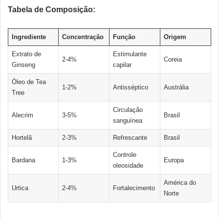
Tabela de Composição:
Ingrediente
Concentração
Função
Origem
Extrato de
Estimulante
2-4%
Coreia
Ginseng
capilar
Óleo de Tea
1-2%
Antisséptico
Austrália
Tree
Circulação
Alecrim
3-5%
Brasil
sanguínea
Hortelã
2-3%
Refrescante
Brasil
Controle
Bardana
1-3%
Europa
oleosidade
América do
Urtica
2-4%
Fortalecimento
Norte