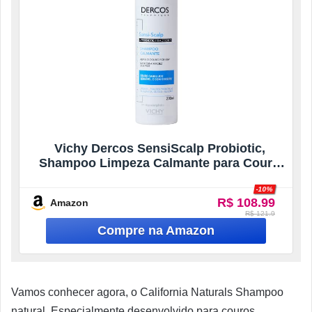
Vichy Dercos SensiScalp Probiotic,
Shampoo Limpeza Calmante para Couro
Cabeludo Sensível, Alívio Instantâneo
-10%
48h, Nutrição e Brilho, Livre de Sulfatos,
R$ 108.99
Amazon
Parabenos e Corantes, 200ml
R$ 121.9
Vamos conhecer agora, o California Naturals Shampoo
natural. Especialmente desenvolvido para couros