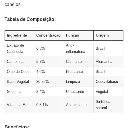
cabelos.
Tabela de Composição:
Ingrediente
Concentração
Função
Origem
Extrato de
Anti-
6-8%
Brasil
Calêndula
inflamatória
Camomila
5-7%
Calmante
Alemanha
Óleo de Coco
4-6%
Hidratante
Brasil
Base Vegetal
20-25%
Limpeza
Coco/Babaçu
Glicerina
2-4%
Umectante
Vegetal
Sintética
Vitamina E
0.5-1%
Antioxidante
natural
Benefícios: