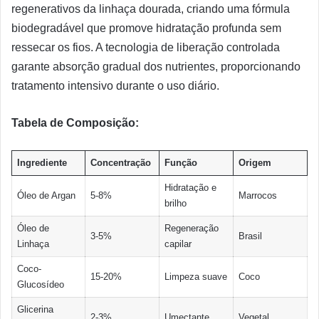
regenerativos da linhaça dourada, criando uma fórmula
biodegradável que promove hidratação profunda sem
ressecar os fios. A tecnologia de liberação controlada
garante absorção gradual dos nutrientes, proporcionando
tratamento intensivo durante o uso diário.
Tabela de Composição:
Ingrediente
Concentração
Função
Origem
Hidratação e
Óleo de Argan
5-8%
Marrocos
brilho
Óleo de
Regeneração
3-5%
Brasil
Linhaça
capilar
Coco-
15-20%
Limpeza suave
Coco
Glucosídeo
Glicerina
2-3%
Umectante
Vegetal