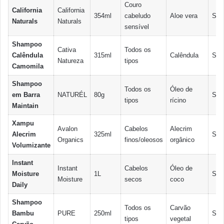
Couro
California
California
354ml
cabeludo
Aloe vera
Sim
Naturals
Naturals
sensível
Shampoo
Cativa
Todos os
Calêndula
315ml
Calêndula
Sim
Natureza
tipos
Camomila
Shampoo
Todos os
Óleo de
em Barra
NATURÉL
80g
Sim
tipos
rícino
Maintain
Xampu
Avalon
Cabelos
Alecrim
Alecrim
325ml
Sim
Organics
finos/oleosos
orgânico
Volumizante
Instant
Instant
Cabelos
Óleo de
Moisture
1L
Sim
Moisture
secos
coco
Daily
Shampoo
Todos os
Carvão
Bambu
PURE
250ml
Sim
tipos
vegetal