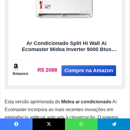
Ar Condicionado Split Hi Wall Ai
Ecomaster Midea Inverter 9000 Btus
Quente e Frio R32 220v
R$ 2088
Amazon
Esta versão aprimorada do
Midea ar condicionado
Ai
Ecomaster incorpora as mais recentes inovações em
inteligência artificial aplicada à climatização. O sistema
neural avançado processa mais de 1000 variáveis
Facebook
X
WhatsApp
Telegram