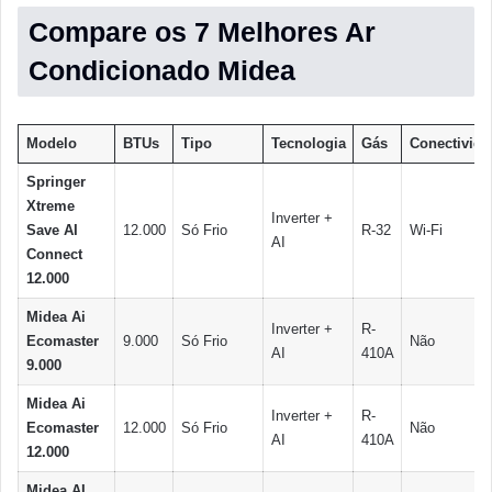
Compare os 7 Melhores Ar
Condicionado Midea
Modelo
BTUs
Tipo
Tecnologia
Gás
Conectivida
Springer
Xtreme
Inverter +
Save AI
12.000
Só Frio
R-32
Wi-Fi
AI
Connect
12.000
Midea Ai
Inverter +
R-
Ecomaster
9.000
Só Frio
Não
AI
410A
9.000
Midea Ai
Inverter +
R-
Ecomaster
12.000
Só Frio
Não
AI
410A
12.000
Midea AI