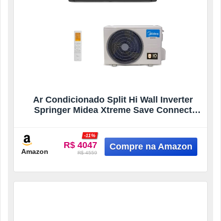
Ar Condicionado Split Hi Wall Inverter
Springer Midea Xtreme Save Connect
18000 BTU/h Quente e Frio 42MGVQI18M5
– 220V
-11%
R$ 4047
Amazon
R$ 4559