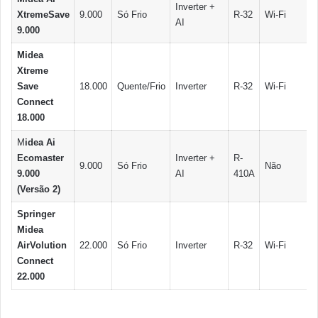
Inverter +
XtremeSave
9.000
Só Frio
R-32
Wi-Fi
AI
9.000
Midea
Xtreme
Save
18.000
Quente/Frio
Inverter
R-32
Wi-Fi
Connect
18.000
M
idea Ai
Ecomaster
Inverter +
R-
9.000
Só Frio
Não
9.000
AI
410A
(Versão 2)
Springer
Midea
AirVolution
22.000
Só Frio
Inverter
R-32
Wi-Fi
Connect
22.000