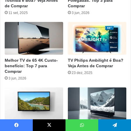
Toshiba é Boa? Veja Antes
Polegadas: Top 3 para
de Comprar
Comprar
11 set, 2025
3 jun, 2026
Melhor TV de 65 4K Custo-
TV Philips Ambilight é Boa?
benefício: Top 7 para
Veja Antes de Comprar
Comprar
23 dez, 2025
3 jun, 2026
Melhor TV Custo-Benefício:
Melhores Smart TVs 43
Facebook
X
WhatsApp
Telegram