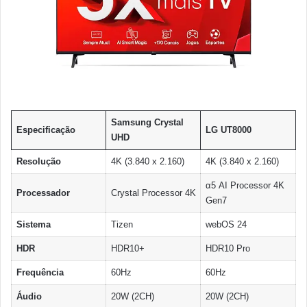
Samsung Crystal
Especificação
LG UT8000
UHD
Resolução
4K (3.840 x 2.160)
4K (3.840 x 2.160)
α5 AI Processor 4K
Processador
Crystal Processor 4K
Gen7
Sistema
Tizen
webOS 24
HDR
HDR10+
HDR10 Pro
Frequência
60Hz
60Hz
Áudio
20W (2CH)
20W (2CH)