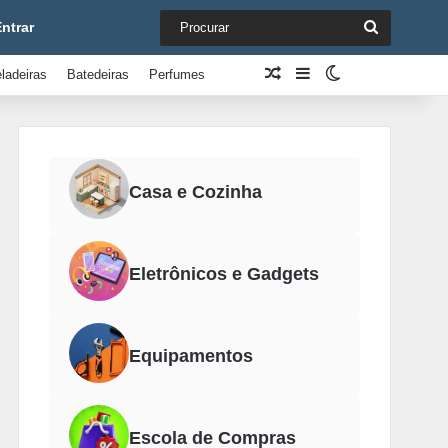
Procurar
ntrar
Artigo aleatório
Barra Lateral
Switch skin
ladeiras
Batedeiras
Perfumes
Casa e Cozinha
Eletrônicos e Gadgets
Equipamentos
Escola de Compras