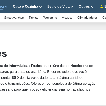
ica
Casa e Cozinha
Estilo de Vida
Outros
E
Smartwatches
Tablets
Webcams
Mouses
Climatizadores
Ge
es
eta de
Informática e Redes
, que reúne desde
Notebooks
de
soras
para casa ou escritório. Encontre tudo o que você
 ponta,
SSD
de alta velocidade para máxima agilidade
ões e transmissões. Oferecemos tecnologia de última geração
cessário para quem busca eficiência, seja no trabalho, nos