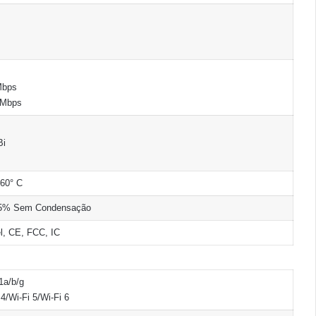
Mbps
 Mbps
Bi
 60° C
95% Sem Condensação
l, CE, FCC, IC
1a/b/g
 4/Wi-Fi 5/Wi-Fi 6