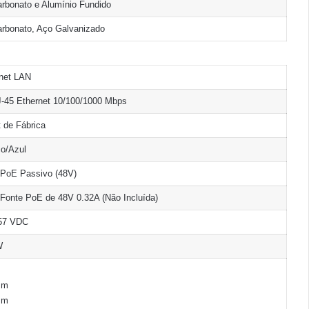
arbonato e Alumínio Fundido
arbonato, Aço Galvanizado
net LAN
J-45 Ethernet 10/100/1000 Mbps
 de Fábrica
o/Azul
PoE Passivo (48V)
Fonte PoE de 48V 0.32A (Não Incluída)
 57 VDC
W
Bm
Bm