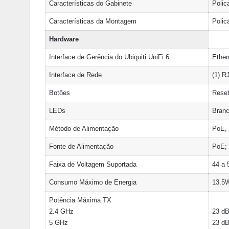
Características do Gabinete
Polic
Características da Montagem
Polic
Hardware
Interface de Gerência do Ubiquiti UniFi 6
Ether
Interface de Rede
(1) R
Botões
Reset
LEDs
Branc
Método de Alimentação
PoE, 
Fonte de Alimentação
PoE; 
Faixa de Voltagem Suportada
44 a
Consumo Máximo de Energia
13.5
Potência Máxima TX
2.4 GHz
23 d
5 GHz
23 d