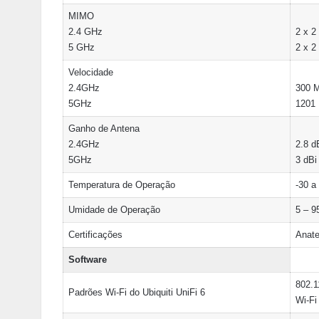
MIMO
2.4 GHz
2 x 2
5 GHz
2 x 2
Velocidade
2.4GHz
300 
5GHz
1201
Ganho de Antena
2.4GHz
2.8 d
5GHz
3 dBi
Temperatura de Operação
-30 a
Umidade de Operação
5 – 
Certificações
Anate
Software
802.1
Padrões Wi-Fi do Ubiquiti UniFi 6
Wi-Fi