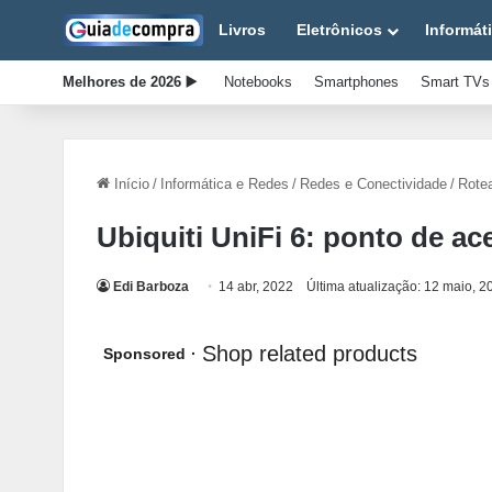
Livros
Eletrônicos
Informát
Melhores de 2026 ▶️
Notebooks
Smartphones
Smart TVs
Início
/
Informática e Redes
/
Redes e Conectividade
/
Rote
Ubiquiti UniFi 6: ponto de a
Edi Barboza
14 abr, 2022
Última atualização: 12 maio, 2