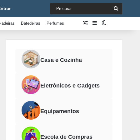
Procurar
ntrar
Artigo aleatório
Barra Lateral
Switch skin
ladeiras
Batedeiras
Perfumes
Casa e Cozinha
Eletrônicos e Gadgets
Equipamentos
Escola de Compras