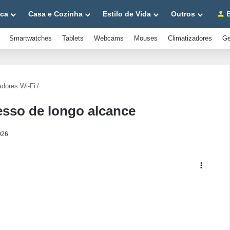
ica
Casa e Cozinha
Estilo de Vida
Outros
E
Smartwatches
Tablets
Webcams
Mouses
Climatizadores
Ge
adores Wi-Fi
/
cesso de longo alcance
026