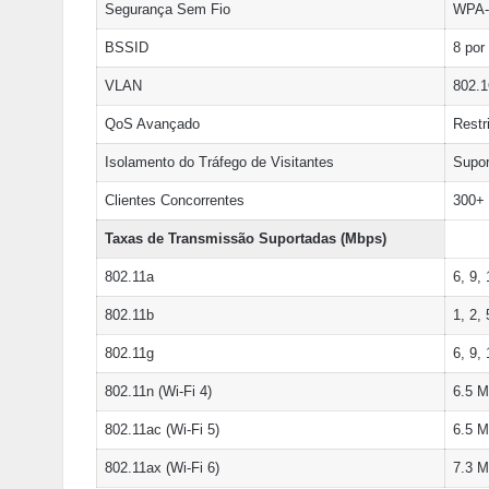
Segurança Sem Fio
WPA-
BSSID
8 por
VLAN
802.
QoS Avançado
Restr
Isolamento do Tráfego de Visitantes
Supor
Clientes Concorrentes
300+
Taxas de Transmissão Suportadas (Mbps)
802.11a
6, 9,
802.11b
1, 2,
802.11g
6, 9,
802.11n (Wi-Fi 4)
6.5 M
802.11ac (Wi-Fi 5)
6.5 M
802.11ax (Wi-Fi 6)
7.3 M