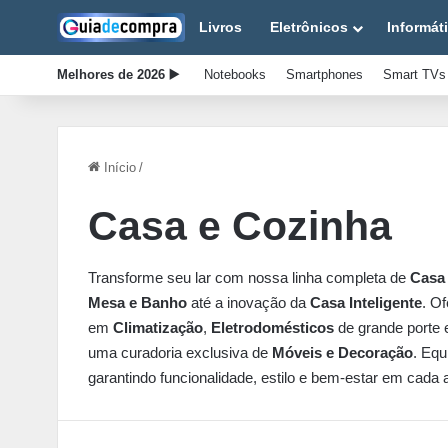
Livros
Eletrônicos
Informát
Melhores de 2026 ▶️
Notebooks
Smartphones
Smart TVs
Início
/
Casa e Cozinha
Transforme seu lar com nossa linha completa de
Casa
Mesa e Banho
até a inovação da
Casa Inteligente
. O
em
Climatização
,
Eletrodomésticos
de grande porte
uma curadoria exclusiva de
Móveis e Decoração
. Equ
garantindo funcionalidade, estilo e bem-estar em cada