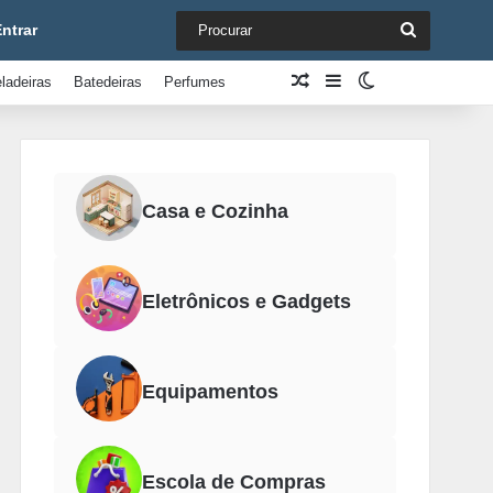
Procurar
ntrar
Artigo aleatório
Barra Lateral
Switch skin
ladeiras
Batedeiras
Perfumes
Casa e Cozinha
Eletrônicos e Gadgets
Equipamentos
Escola de Compras