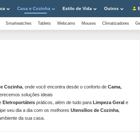
ica
Casa e Cozinha
Estilo de Vida
Outros
E
Smartwatches
Tablets
Webcams
Mouses
Climatizadores
Ge
 e Cozinha
, onde você encontra desde o conforto de
Cama,
ferecemos soluções ideais
 e
Eletroportáteis
práticos, além de tudo para
Limpeza Geral
e
ipe seu dia a dia com os melhores
Utensílios de Cozinha
,
 ambiente da sua casa.