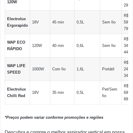
120W
299
R$
Electrolux
18V
45 min
0,5L
Sem fio
599-
Ergorapido
799
R$
WAP ECO
120W
40 min
0,6L
Sem fio
349-
RÁPIDO
449
R$
WAP LIFE
1000W
Com fio
1,6L
Portátil
249-
SPEED
349
R$
Electrolux
Pet/Sem
18V
35 min
0,5L
699-
Chilli Red
fio
899
*Preços podem variar conforme promoções e regiões
Descubra e compre o melhor aspirador vertical em nossa