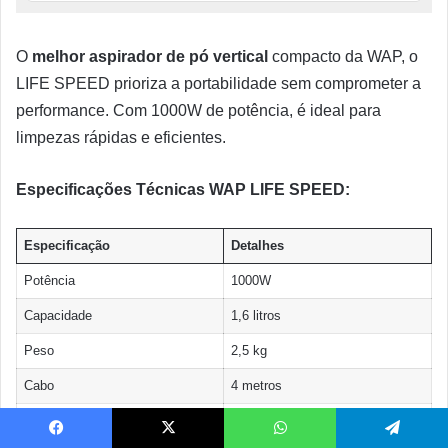
O
melhor aspirador de pó vertical
compacto da WAP, o
LIFE SPEED prioriza a portabilidade sem comprometer a
performance. Com 1000W de potência, é ideal para
limpezas rápidas e eficientes.
Especificações Técnicas WAP LIFE SPEED:
Especificação
Detalhes
Potência
1000W
Capacidade
1,6 litros
Peso
2,5 kg
Cabo
4 metros
Filtro
Lavável
Facebook
X
WhatsApp
Telegram