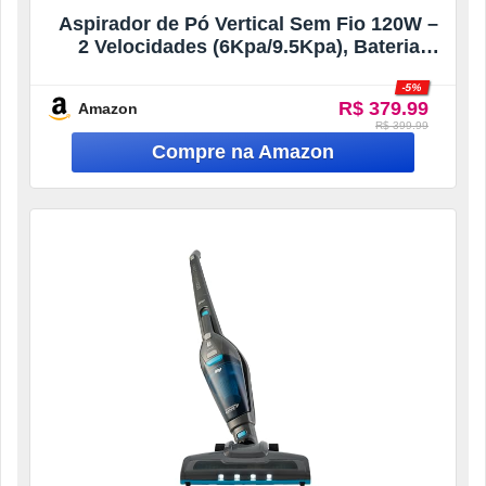
Aspirador de Pó Vertical Sem Fio 120W –
2 Velocidades (6Kpa/9.5Kpa), Bateria
2000mAh com Autonomia até 32min,
-5%
Copo 0.75L, Escova LED para Pelos de
R$ 379.99
Amazon
Animais, Leve e Portátil
R$ 399.99