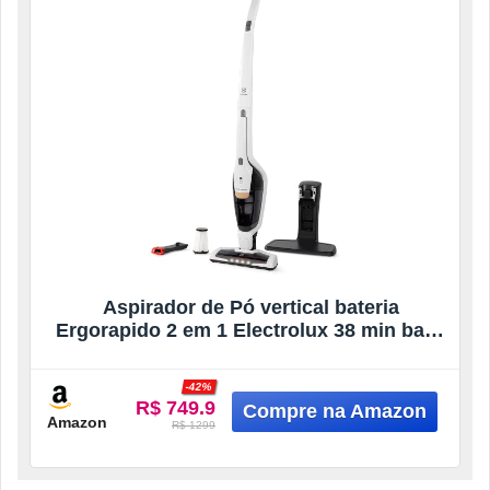
Aspirador de Pó vertical bateria
Ergorapido 2 em 1 Electrolux 38 min base
recarregamento luz frontal LED pedal
limpeza facil da escova rotativa aspira
-42%
escova capacidade 420Ml ERG25B Bivolt
R$ 749.9
branco
Amazon
R$ 1299