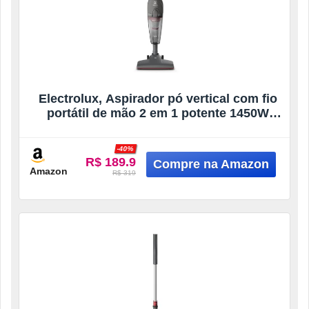
Electrolux, Aspirador pó vertical com fio
portátil de mão 2 em 1 potente 1450W
cabo 6m capacidade 1,6L filtro HEPA
Electrolux STK15 Cinza Urban Grey STK
-40%
127v
R$ 189.9
Amazon
R$ 319