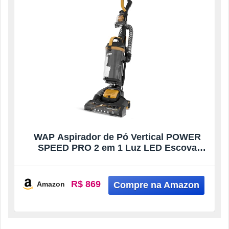
WAP Aspirador de Pó Vertical POWER
SPEED PRO 2 em 1 Luz LED Escova
Rotativa Bico Pet Bico Canto Bico Escova
Filtro HEPA Cyclone 2200W Com
Mangueira Extensível Alça Ergonômica
R$ 869
Amazon
220V