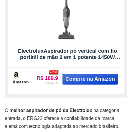
ElectroluxAspirador pó vertical com fio
portátil de mão 2 em 1 potente 1450W
cabo 6m capacidade 1,6L filtro HEPA
STK15 220V Cinza Urban Grey
-40%
R$ 189.9
Amazon
R$ 319.9
O
melhor aspirador de pó da Electrolux
na categoria
entrada, o ERG22 oferece a confiabilidade da marca
alemã com tecnologia adaptada ao mercado brasileiro.