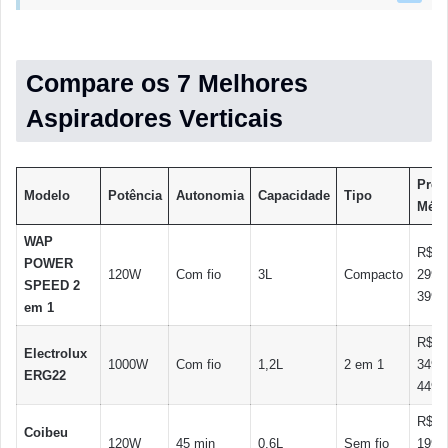
Compare os 7 Melhores
Aspiradores Verticais
Preç
Modelo
Potência
Autonomia
Capacidade
Tipo
Médi
WAP
R$
POWER
120W
Com fio
3L
Compacto
299-
SPEED 2
399
em 1
R$
Electrolux
1000W
Com fio
1,2L
2 em 1
349-
ERG22
449
R$
Coibeu
120W
45 min
0,6L
Sem fio
199-