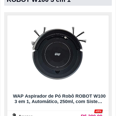
WAP Aspirador de Pó Robô ROBOT W100
3 em 1, Automático, 250ml, com Sistema
de Antiqueda e Colisão, 17W 12,8VDC
-49%
Bivolt