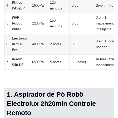
Philco
120
4
1600Pa
0,5L
Bivolt, filtro 
PAS26P
minutos
WAP
3 em 1,
150
5
Robot
2200Pa
0,6L
mapeamento
minutos
W400
inteligente
Liectroux
3 em 1, contro
6
XR500
4000Pa
2 horas
0,8L
por app
Pro
Xiaomi
Autoesvaziam
7
6500Pa
5 horas
3L (base)
S40 UE
mapeamento 
1. Aspirador de Pó Robô
Electrolux 2h20min Controle
Remoto