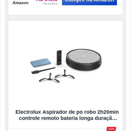
Amazon
R$ 1299.9
Electrolux Aspirador de po robo 2h20min
controle remoto bateria longa duração
automatico varre aspira passa pano
-16%
ERB20 bivolt preto sensor antiqueda