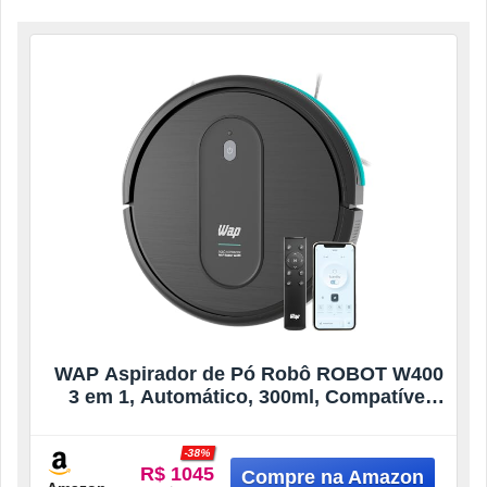
WAP Aspirador de Pó Robô ROBOT W400
3 em 1, Automático, 300ml, Compatível
com Assistentes de Voz, 30W 10,8VDC
Bivolt
-38%
R$ 1045