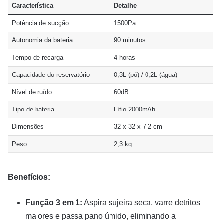
Característica
Detalhe
Potência de sucção
1500Pa
Autonomia da bateria
90 minutos
Tempo de recarga
4 horas
Capacidade do reservatório
0,3L (pó) / 0,2L (água)
Nível de ruído
60dB
Tipo de bateria
Lítio 2000mAh
Dimensões
32 x 32 x 7,2 cm
Peso
2,3 kg
Benefícios:
Função 3 em 1:
Aspira sujeira seca, varre detritos
maiores e passa pano úmido, eliminando a