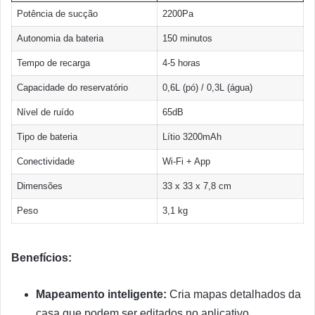
Potência de sucção
2200Pa
Autonomia da bateria
150 minutos
Tempo de recarga
4-5 horas
Capacidade do reservatório
0,6L (pó) / 0,3L (água)
Nível de ruído
65dB
Tipo de bateria
Lítio 3200mAh
Conectividade
Wi-Fi + App
Dimensões
33 x 33 x 7,8 cm
Peso
3,1 kg
Benefícios:
Mapeamento inteligente:
Cria mapas detalhados da
casa que podem ser editados no aplicativo,