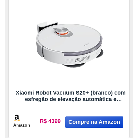
Xiaomi Robot Vacuum S20+ (branco) com
esfregão de elevação automática e
detecção inteligente de tapete, sucção de
6000Pa, navegação a laser LDS, tempo de
execução de 170 minutos, controle WiFi
R$ 4399
Amazon