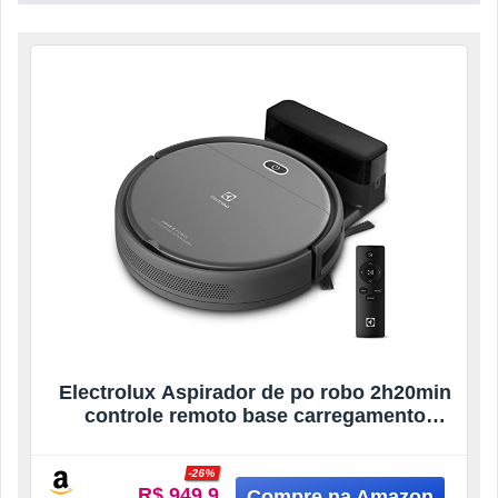
Electrolux Aspirador de po robo 2h20min
controle remoto base carregamento
bateria longa duração automatico varre
aspira passa pano ERB30 bivolt preto
-26%
sensor antiqueda
R$ 949.9