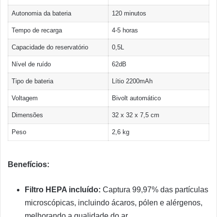
Autonomia da bateria
120 minutos
Tempo de recarga
4-5 horas
Capacidade do reservatório
0,5L
Nível de ruído
62dB
Tipo de bateria
Lítio 2200mAh
Voltagem
Bivolt automático
Dimensões
32 x 32 x 7,5 cm
Peso
2,6 kg
Benefícios:
Filtro HEPA incluído:
Captura 99,97% das partículas
microscópicas, incluindo ácaros, pólen e alérgenos,
melhorando a qualidade do ar.