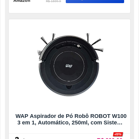
Amazon
R$ 1699.9
WAP Aspirador de Pó Robô ROBOT W100
3 em 1, Automático, 250ml, com Sistema
de Antiqueda e Colisão, 17W 12,8VDC
-49%
Bivolt