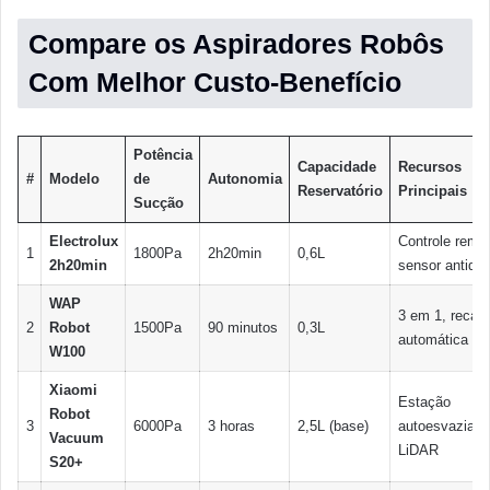
Compare os Aspiradores Robôs
Com Melhor Custo-Benefício
Potência
Capacidade
Recursos
#
Modelo
de
Autonomia
Reservatório
Principais
Sucção
Electrolux
Controle remot
1
1800Pa
2h20min
0,6L
2h20min
sensor antiqu
WAP
3 em 1, recar
2
Robot
1500Pa
90 minutos
0,3L
automática
W100
Xiaomi
Estação
Robot
3
6000Pa
3 horas
2,5L (base)
autoesvaziame
Vacuum
LiDAR
S20+