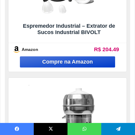
Espremedor Industrial – Extrator de
Sucos Industrial BIVOLT
R$ 204.49
Amazon
Facebook
X
WhatsApp
Telegram