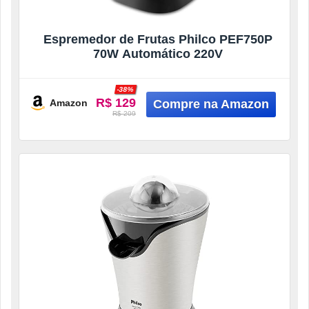
Espremedor de Frutas Philco PEF750P
70W Automático 220V
-38%
R$ 129
Amazon
R$ 209