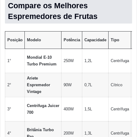
Compare os Melhores
Espremedores de Frutas
P
Posição
Modelo
Potência
Capacidade
Tipo
M
R
Mondial E-10
1°
250W
1,2L
Centrífuga
18
Turbo Premium
2
Ariete
R
2°
Espremedor
90W
0,7L
Cítrico
25
Vintage
3
R
Centrifuga Juicer
3°
400W
1,5L
Centrífuga
32
700
3
R
Britânia Turbo
4°
200W
1,3L
Centrífuga
15
Pro