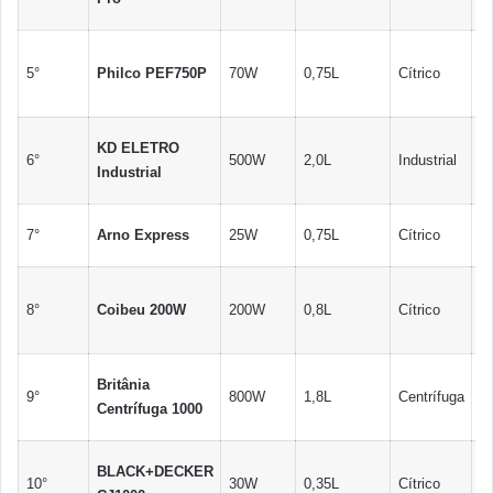
1
R
5°
Philco PEF750P
70W
0,75L
Cítrico
12
1
R
KD ELETRO
6°
500W
2,0L
Industrial
45
Industrial
5
R
7°
Arno Express
25W
0,75L
Cítrico
1
R
8°
Coibeu 200W
200W
0,8L
Cítrico
14
1
R
Britânia
9°
800W
1,8L
Centrífuga
28
Centrífuga 1000
3
R
BLACK+DECKER
10°
30W
0,35L
Cítrico
11