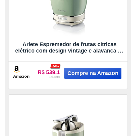
Ariete Espremedor de frutas cítricas
elétrico com design vintage e alavanca de
pressão, 2 cones para frutas grandes e
pequenas e bico anti gotejamento 413/04
-10%
verde – 220V
R$ 539.1
Amazon
R$ 599