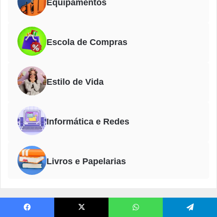
Equipamentos
Escola de Compras
Estilo de Vida
Informática e Redes
Livros e Papelarias
O Guia de Compra foi feito para simplificar sua decisão e facilitar
Facebook
X
WhatsApp
Telegram