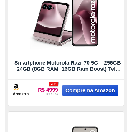
Smartphone Motorola Razr 70 5G – 256GB
24GB (8GB RAM+16GB Ram Boost) Tela
dobrável 6,9″ Extreme AMOLED 120hz e
externa 3,6” Gorilla Glass Victus – Rosa
-9%
R$ 4999
Amazon
R$ 5499