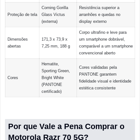
Corning Gorilla
Resistência superior a
Proteção de tela
Glass Victus
arranhões e quedas no
(externa)
display externo
Corpo ultrafino e leve para
Dimensões
171,3 x 73,9 x
um smartphone dobrável,
abertas
7,25 mm, 188 g
comparável a um smartphone
convencional aberto
Hematite,
Cores validadas pela
Sporting Green,
PANTONE garantem
Cores
Bright White
fidelidade visual e identidade
(PANTONE
estética consistente
certificado)
Por que Vale a Pena Comprar o
Motorola Razr 70 5G?