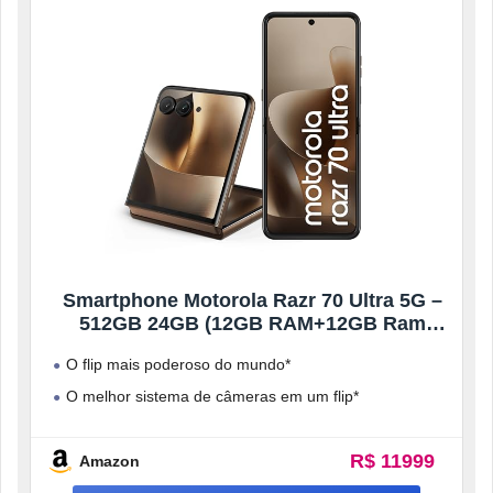
Smartphone Motorola Razr 70 Ultra 5G –
512GB 24GB (12GB RAM+12GB Ram
Boost), Snapdragon 8 Elite, tela interna 7″
O flip mais poderoso do mundo*
e externa 4”, extreme AMOLED, câmera
50MP, IP48 – Madeira
O melhor sistema de câmeras em um flip*
Resistente por natureza*
R$ 11999
A melhor bateria
Amazon