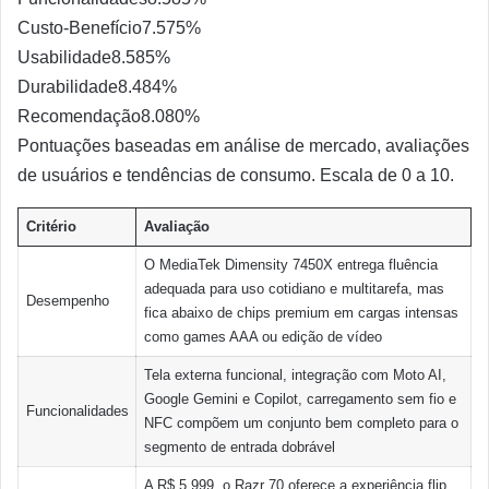
Custo-Benefício
7.5
75%
Usabilidade
8.5
85%
Durabilidade
8.4
84%
Recomendação
8.0
80%
Pontuações baseadas em análise de mercado, avaliações
de usuários e tendências de consumo. Escala de 0 a 10.
Critério
Avaliação
O MediaTek Dimensity 7450X entrega fluência
adequada para uso cotidiano e multitarefa, mas
Desempenho
fica abaixo de chips premium em cargas intensas
como games AAA ou edição de vídeo
Tela externa funcional, integração com Moto AI,
Google Gemini e Copilot, carregamento sem fio e
Funcionalidades
NFC compõem um conjunto bem completo para o
segmento de entrada dobrável
A R$ 5.999, o Razr 70 oferece a experiência flip