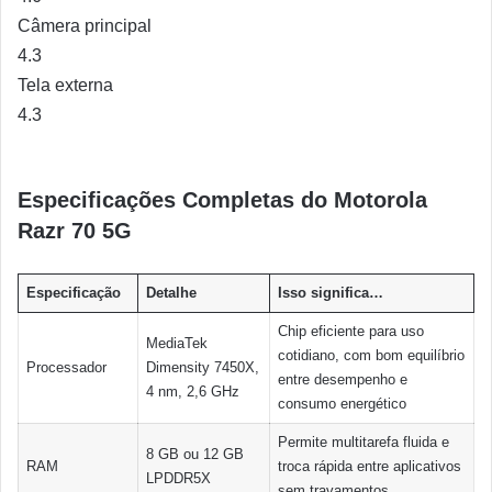
Câmera principal
4.3
Tela externa
4.3
Especificações Completas do Motorola
Razr 70 5G
Especificação
Detalhe
Isso significa…
Chip eficiente para uso
MediaTek
cotidiano, com bom equilíbrio
Processador
Dimensity 7450X,
entre desempenho e
4 nm, 2,6 GHz
consumo energético
Permite multitarefa fluida e
8 GB ou 12 GB
RAM
troca rápida entre aplicativos
LPDDR5X
sem travamentos