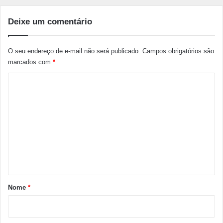
Deixe um comentário
O seu endereço de e-mail não será publicado.
Campos obrigatórios são
marcados com
*
C
o
m
e
n
t
á
r
Nome
*
i
o