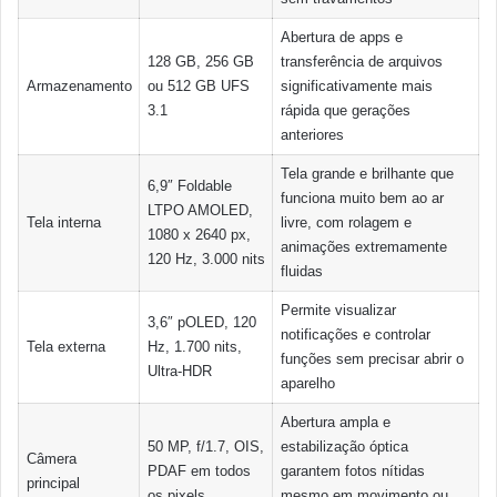
Abertura de apps e
128 GB, 256 GB
transferência de arquivos
Armazenamento
ou 512 GB UFS
significativamente mais
3.1
rápida que gerações
anteriores
Tela grande e brilhante que
6,9″ Foldable
funciona muito bem ao ar
LTPO AMOLED,
Tela interna
livre, com rolagem e
1080 x 2640 px,
animações extremamente
120 Hz, 3.000 nits
fluidas
Permite visualizar
3,6″ pOLED, 120
notificações e controlar
Tela externa
Hz, 1.700 nits,
funções sem precisar abrir o
Ultra-HDR
aparelho
Abertura ampla e
50 MP, f/1.7, OIS,
estabilização óptica
Câmera
PDAF em todos
garantem fotos nítidas
principal
os pixels
mesmo em movimento ou