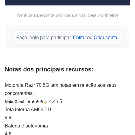
Nenhuma pergunta publicada ainda. Seja o primeiro!
Faça login para participar.
Entrar
ou
Criar conta
.
Notas dos principais recursos:
Motorola Razr 70 5G tem notas em ralação aos seus
concorrentes.
★
★
★
★
★
4.4 / 5
Nota Geral:
★
Tela interna AMOLED
4.4
Bateria e autonomia
4.6