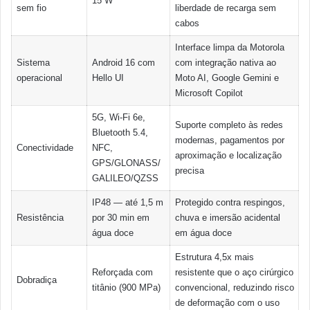
15 W
sem fio
liberdade de recarga sem
cabos
Interface limpa da Motorola
Sistema
Android 16 com
com integração nativa ao
operacional
Hello UI
Moto AI, Google Gemini e
Microsoft Copilot
5G, Wi-Fi 6e,
Suporte completo às redes
Bluetooth 5.4,
modernas, pagamentos por
Conectividade
NFC,
aproximação e localização
GPS/GLONASS/
precisa
GALILEO/QZSS
IP48 — até 1,5 m
Protegido contra respingos,
Resistência
por 30 min em
chuva e imersão acidental
água doce
em água doce
Estrutura 4,5x mais
Reforçada com
resistente que o aço cirúrgico
Dobradiça
titânio (900 MPa)
convencional, reduzindo risco
de deformação com o uso