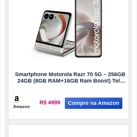
Smartphone Motorola Razr 70 5G – 256GB
24GB (8GB RAM+16GB Ram Boost) Tela
dobrável 6,9″ Extreme AMOLED 120hz e
externa 3,6” Gorilla Glass Victus – Branco
Perolado
R$ 4999
Amazon