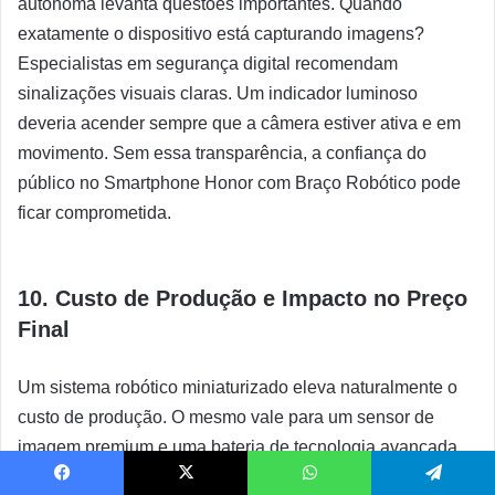
autônoma levanta questões importantes. Quando
exatamente o dispositivo está capturando imagens?
Especialistas em segurança digital recomendam
sinalizações visuais claras. Um indicador luminoso
deveria acender sempre que a câmera estiver ativa e em
movimento. Sem essa transparência, a confiança do
público no Smartphone Honor com Braço Robótico pode
ficar comprometida.
10. Custo de Produção e Impacto no Preço
Final
Um sistema robótico miniaturizado eleva naturalmente o
custo de produção. O mesmo vale para um sensor de
imagem premium e uma bateria de tecnologia avançada.
Esse cenário se soma a um momento delicado da cadeia
Facebook
X
WhatsApp
Telegram