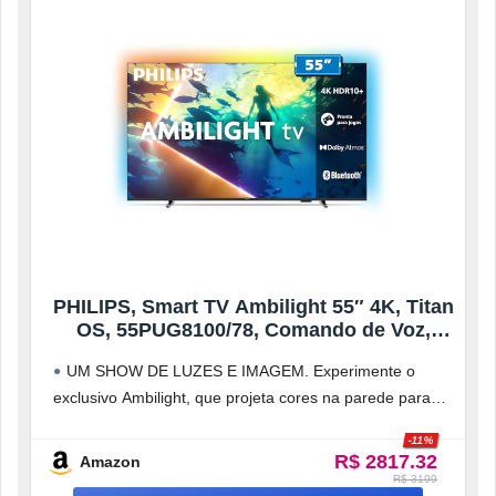
PHILIPS, Smart TV Ambilight 55″ 4K, Titan
OS, 55PUG8100/78, Comando de Voz,
HDR10+/Dolby Atmos, VRR/ALLM,
UM SHOW DE LUZES E IMAGEM. Experimente o
Bluetooth
exclusivo Ambilight, que projeta cores na parede para
uma experiência visual mais
-11%
R$ 2817.32
Amazon
R$ 3199