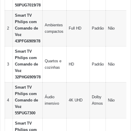
50PUG7019/78
Smart TV
Philips com
Ambientes
2
Comando de
Full HD
Padrão
Não
compactos
Voz
43PFG6909/78
Smart TV
Philips com
Quartos e
3
Comando de
HD
Padrão
Não
cozinhas
Voz
32PHG6909/78
Smart TV
Philips com
Áudio
Dolby
4
Comando de
4K UHD
Não
imersivo
Atmos
Voz
55PUG7300
Smart TV
Philips com