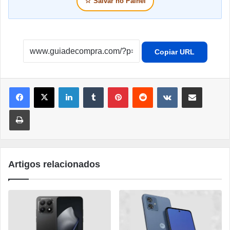
☆
Salvar no Painel
Copiar URL
Linkedin
Tumblr
Pinterest
Reddit
VK
Compartilhar por e-mail
Imprimir
Artigos relacionados