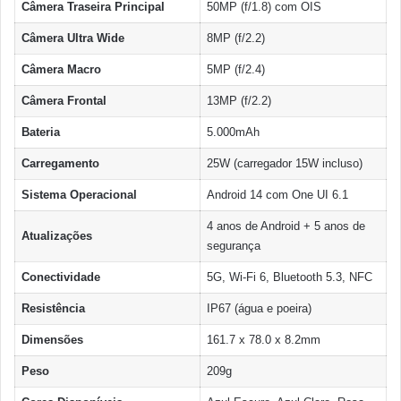
Câmera Traseira Principal
50MP (f/1.8) com OIS
Câmera Ultra Wide
8MP (f/2.2)
Câmera Macro
5MP (f/2.4)
Câmera Frontal
13MP (f/2.2)
Bateria
5.000mAh
Carregamento
25W (carregador 15W incluso)
Sistema Operacional
Android 14 com One UI 6.1
4 anos de Android + 5 anos de
Atualizações
segurança
Conectividade
5G, Wi-Fi 6, Bluetooth 5.3, NFC
Resistência
IP67 (água e poeira)
Dimensões
161.7 x 78.0 x 8.2mm
Peso
209g