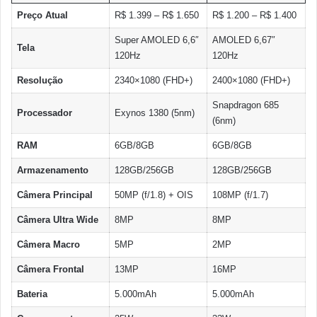
Preço Atual
R$ 1.399 – R$ 1.650
R$ 1.200 – R$ 1.400
Super AMOLED 6,6″
AMOLED 6,67″
Tela
120Hz
120Hz
Resolução
2340×1080 (FHD+)
2400×1080 (FHD+)
Snapdragon 685
Processador
Exynos 1380 (5nm)
(6nm)
RAM
6GB/8GB
6GB/8GB
Armazenamento
128GB/256GB
128GB/256GB
Câmera Principal
50MP (f/1.8) + OIS
108MP (f/1.7)
Câmera Ultra Wide
8MP
8MP
Câmera Macro
5MP
2MP
Câmera Frontal
13MP
16MP
Bateria
5.000mAh
5.000mAh