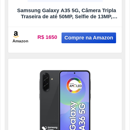
Samsung Galaxy A35 5G, Câmera Tripla
Traseira de até 50MP, Selfie de 13MP,
Nightography, Apagador de objetos,
Design em vidro, IP67, Tela Super
AMOLED de 6.6″ 120Hz Vision Booster,
R$ 1650
128GB – Azul Escuro (Seminovo)
Amazon