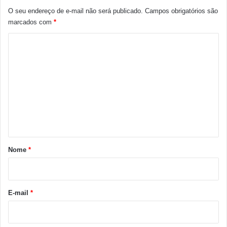
O seu endereço de e-mail não será publicado.
Campos obrigatórios são
marcados com
*
C
o
m
e
n
t
á
r
Nome
*
i
o
*
E-mail
*