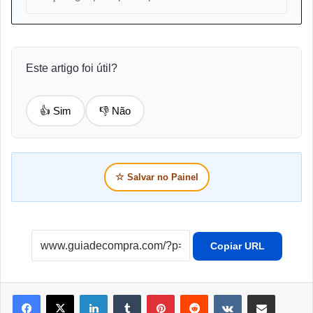
Este artigo foi útil?
👍 Sim
👎 Não
☆
Salvar no Painel
Copiar URL
Linkedin
Tumblr
Pinterest
Reddit
VK
Compartilhar por e-mail