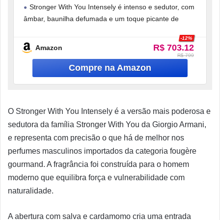
Stronger With You Intensely é intenso e sedutor, com
Amadeirada com Notas de Pimenta Rosa,
âmbar, baunilha defumada e um toque picante de
Lavanda, Âmbar e Baunilha Defumada,
100ml
pimenta rosa.
-12%
Abertura
R$ 703.12
Amazon
R$ 799
O Stronger With You Intensely é a versão mais poderosa e
sedutora da família Stronger With You da Giorgio Armani,
e representa com precisão o que há de melhor nos
perfumes masculinos importados da categoria fougère
gourmand. A fragrância foi construída para o homem
moderno que equilibra força e vulnerabilidade com
naturalidade.
A abertura com salva e cardamomo cria uma entrada