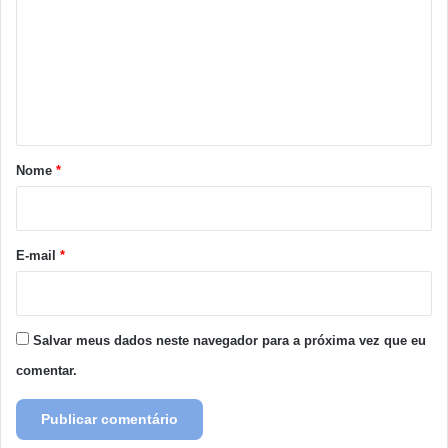
m
e
n
t
á
r
Nome
*
i
o
*
E-mail
*
Salvar meus dados neste navegador para a próxima vez que eu
comentar.