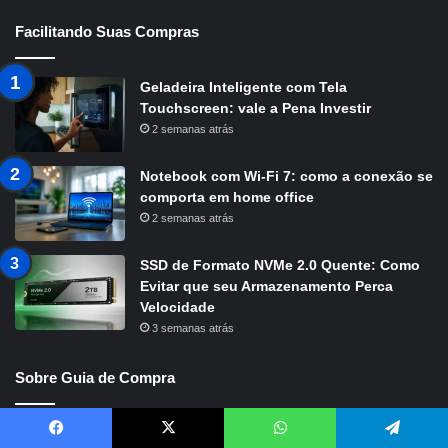
Facilitando Suas Compras
Geladeira Inteligente com Tela
Touchscreen: vale a Pena Investir
2 semanas atrás
Notebook com Wi-Fi 7: como a conexão se
comporta em home office
2 semanas atrás
SSD de Formato NVMe 2.0 Quente: Como
Evitar que seu Armazenamento Perca
Velocidade
3 semanas atrás
Sobre Guia de Compra
Sobre o Guia de Compra
Facebook
X
WhatsApp
Telegram