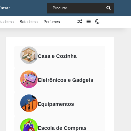
Procurar
ntrar
Artigo aleatório
Barra Lateral
Switch skin
ladeiras
Batedeiras
Perfumes
Casa e Cozinha
Eletrônicos e Gadgets
Equipamentos
Escola de Compras