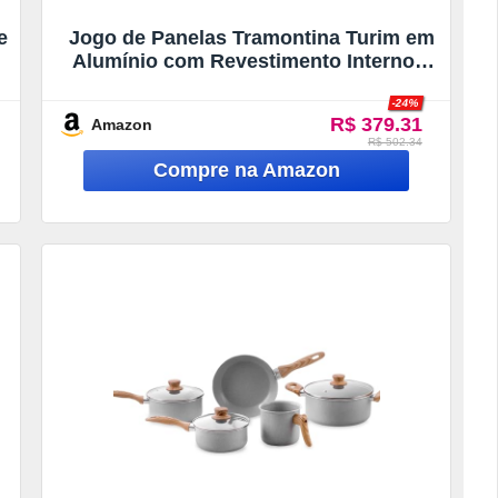
e
Jogo de Panelas Tramontina Turim em
Alumínio com Revestimento Interno e
Externo em Antiaderente Starflon Max
-24%
Preto 10 Peças
R$ 379.31
Amazon
R$ 502.34