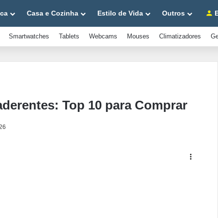
ica
Casa e Cozinha
Estilo de Vida
Outros
E
Smartwatches
Tablets
Webcams
Mouses
Climatizadores
Ge
aderentes: Top 10 para Comprar
026