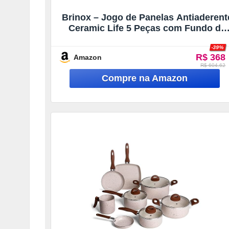
Brinox – Jogo de Panelas Antiaderent
Ceramic Life 5 Peças com Fundo de
Indução Smart Plus – Granito
-39%
R$ 368
Amazon
R$ 604.62