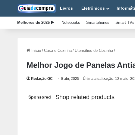
Livros
Eletrônicos
Informát
Melhores de 2026 ▶️
Notebooks
Smartphones
Smart TVs
Início
/
Casa e Cozinha
/
Utensílios de Cozinha
/
Melhor Jogo de Panelas Anti
Redação GC
6 abr, 2025
Última atualização: 12 maio, 2