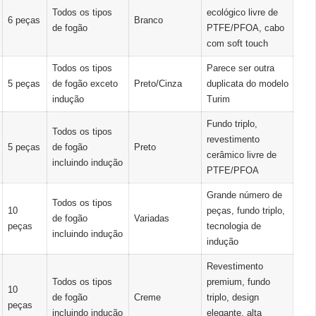
Todos os tipos
ecológico livre de
6 peças
Branco
de fogão
PTFE/PFOA, cabo
com soft touch
Todos os tipos
Parece ser outra
5 peças
de fogão exceto
Preto/Cinza
duplicata do modelo
indução
Turim
Fundo triplo,
Todos os tipos
revestimento
5 peças
de fogão
Preto
cerâmico livre de
incluindo indução
PTFE/PFOA
Grande número de
Todos os tipos
10
peças, fundo triplo,
de fogão
Variadas
peças
tecnologia de
incluindo indução
indução
Revestimento
Todos os tipos
premium, fundo
10
de fogão
Creme
triplo, design
peças
incluindo indução
elegante, alta