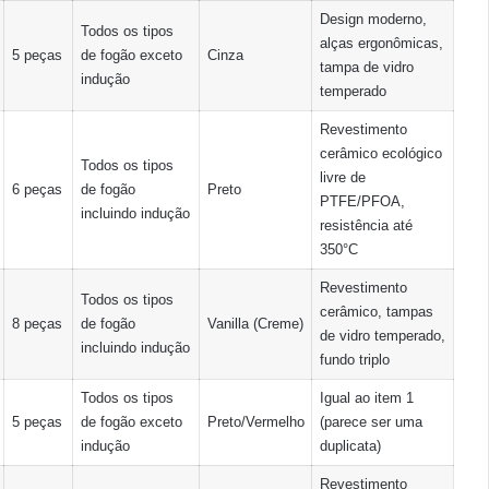
Design moderno,
Todos os tipos
alças ergonômicas,
5 peças
de fogão exceto
Cinza
tampa de vidro
indução
temperado
Revestimento
cerâmico ecológico
Todos os tipos
livre de
6 peças
de fogão
Preto
PTFE/PFOA,
incluindo indução
resistência até
350°C
Revestimento
Todos os tipos
cerâmico, tampas
8 peças
de fogão
Vanilla (Creme)
de vidro temperado,
incluindo indução
fundo triplo
Todos os tipos
Igual ao item 1
5 peças
de fogão exceto
Preto/Vermelho
(parece ser uma
indução
duplicata)
Revestimento