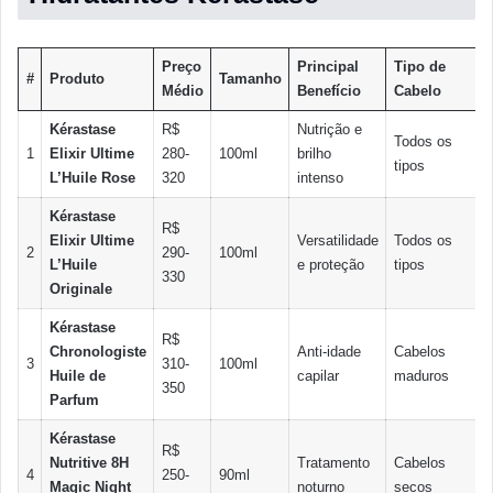
Preço
Principal
Tipo de
#
Produto
Tamanho
Médio
Benefício
Cabelo
Kérastase
R$
Nutrição e
Todos os
1
Elixir Ultime
280-
100ml
brilho
tipos
L’Huile Rose
320
intenso
Kérastase
R$
Elixir Ultime
Versatilidade
Todos os
2
290-
100ml
L’Huile
e proteção
tipos
330
Originale
Kérastase
R$
Chronologiste
Anti-idade
Cabelos
3
310-
100ml
Huile de
capilar
maduros
350
Parfum
Kérastase
R$
Nutritive 8H
Tratamento
Cabelos
4
250-
90ml
Magic Night
noturno
secos