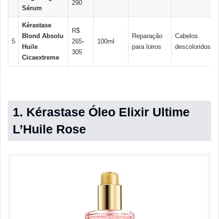
290
Sérum
Kérastase
R$
Blond Absolu
Reparação
Cabelos
5
265-
100ml
Huile
para loiros
descoloridos
305
Cicaextreme
1. Kérastase Óleo Elixir Ultime
L’Huile Rose