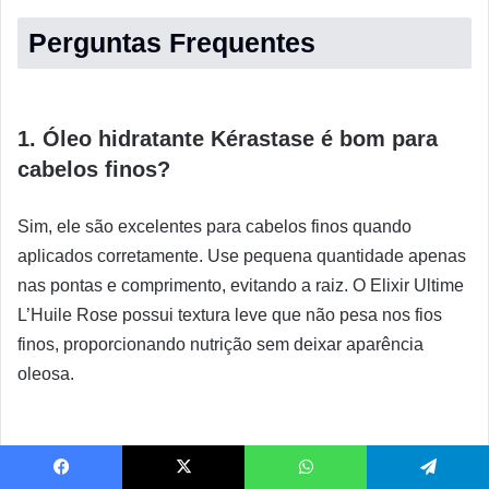
Perguntas Frequentes
1. Óleo hidratante Kérastase é bom para
cabelos finos?
Sim, ele são excelentes para cabelos finos quando
aplicados corretamente. Use pequena quantidade apenas
nas pontas e comprimento, evitando a raiz. O Elixir Ultime
L’Huile Rose possui textura leve que não pesa nos fios
finos, proporcionando nutrição sem deixar aparência
oleosa.
2. Quanto tempo dura um frasco de óleo
Kérastase?
Facebook
X
WhatsApp
Telegram