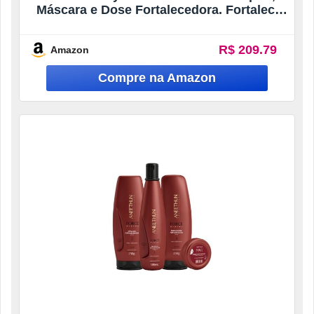
Máscara e Dose Fortalecedora. Fortalece,
Hidrata, Combate a Queda e Impulsiona o
Crescimento Capilar, Devolvendo Força,
R$ 209.79
Amazon
Brilho e Vitalidade aos Fios com Pro