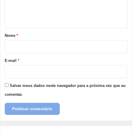
n
t
á
r
Nome
*
i
o
*
E-mail
*
Salvar meus dados neste navegador para a próxima vez que eu
comentar.