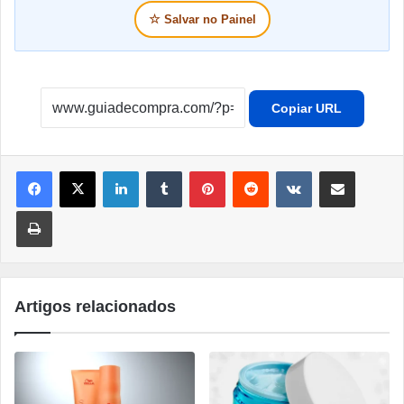
☆
Salvar no Painel
Copiar URL
Linkedin
Tumblr
Pinterest
Reddit
VK
Compartilhar por e-mail
Imprimir
Artigos relacionados