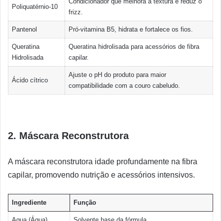
Condicionador que melhora a textura e reduz o
Poliquatérnio-10
frizz.
Pantenol
Pró-vitamina B5, hidrata e fortalece os fios.
Queratina
Queratina hidrolisada para acessórios de fibra
Hidrolisada
capilar.
Ajuste o pH do produto para maior
Ácido cítrico
compatibilidade com a couro cabeludo.
2. Máscara Reconstrutora
A máscara reconstrutora idade profundamente na fibra
capilar, promovendo nutrição e acessórios intensivos.
Ingrediente
Função
Aqua (Água)
Solvente base da fórmula.