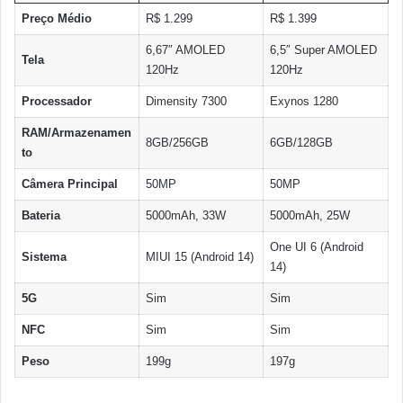
Preço Médio
R$ 1.299
R$ 1.399
6,67″ AMOLED
6,5″ Super AMOLED
Tela
120Hz
120Hz
Processador
Dimensity 7300
Exynos 1280
RAM/Armazenamen
8GB/256GB
6GB/128GB
to
Câmera Principal
50MP
50MP
Bateria
5000mAh, 33W
5000mAh, 25W
One UI 6 (Android
Sistema
MIUI 15 (Android 14)
14)
5G
Sim
Sim
NFC
Sim
Sim
Peso
199g
197g