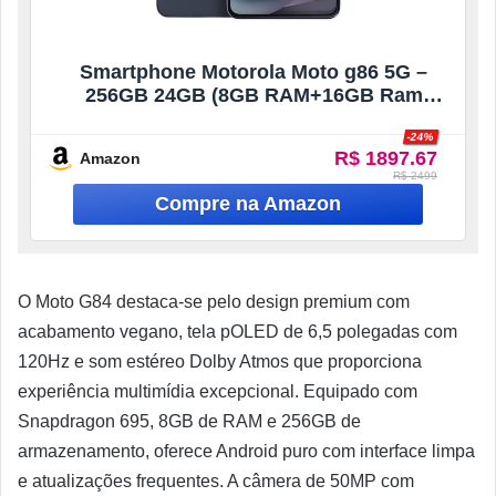
Smartphone Motorola Moto g86 5G –
256GB 24GB (8GB RAM+16GB Ram
Boost) Tela 1.5K pOLED, 50MP Sony
-24%
camera OIS Moto AI, videos em 4K, IP68 +
R$ 1897.67
Amazon
IP69 – Grafite
R$ 2499
O Moto G84 destaca-se pelo design premium com
acabamento vegano, tela pOLED de 6,5 polegadas com
120Hz e som estéreo Dolby Atmos que proporciona
experiência multimídia excepcional. Equipado com
Snapdragon 695, 8GB de RAM e 256GB de
armazenamento, oferece Android puro com interface limpa
e atualizações frequentes. A câmera de 50MP com