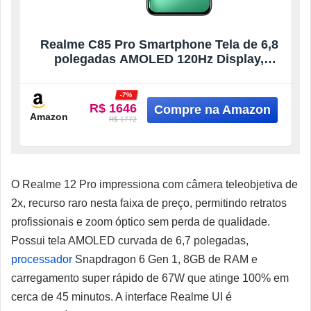
Realme C85 Pro Smartphone Tela de 6,8
polegadas AMOLED 120Hz Display,
256GB ROM 8GB RAM 7000mAh Batteria
45W, Qualcomm Snapdragon 685, IP69
-7%
Provação de água, NFC, Dual 4G SIM
R$ 1646
Verde
Amazon
R$ 1772
O Realme 12 Pro impressiona com câmera teleobjetiva de
2x, recurso raro nesta faixa de preço, permitindo retratos
profissionais e zoom óptico sem perda de qualidade.
Possui tela AMOLED curvada de 6,7 polegadas,
processador
Snapdragon 6 Gen 1, 8GB de RAM e
carregamento super rápido de 67W que atinge 100% em
cerca de 45 minutos. A interface Realme UI é