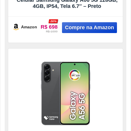
4GB, IP54, Tela 6.7″ – Preto
-36%
R$ 698
Amazon
R$ 1099