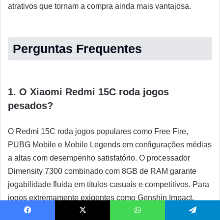
atrativos que tornam a compra ainda mais vantajosa.
Perguntas Frequentes
1. O Xiaomi Redmi 15C roda jogos
pesados?
O Redmi 15C roda jogos populares como Free Fire,
PUBG Mobile e Mobile Legends em configurações médias
a altas com desempenho satisfatório. O processador
Dimensity 7300 combinado com 8GB de RAM garante
jogabilidade fluida em títulos casuais e competitivos. Para
jogos extremamente exigentes como Genshin Impact,
recomenda-se reduzir configurações gráficas para manter
Facebook
X
WhatsApp
Telegram