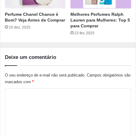
Perfume Chanel Chance é
Melhores Perfumes Ralph
Bom? Veja Antes de Comprar
Lauren para Mulheres: Top 5
para Comprar
16 dez, 2025
23 fev, 2025
Deixe um comentário
O seu endereço de e-mail não será publicado.
Campos obrigatórios são
marcados com
*
C
o
m
e
n