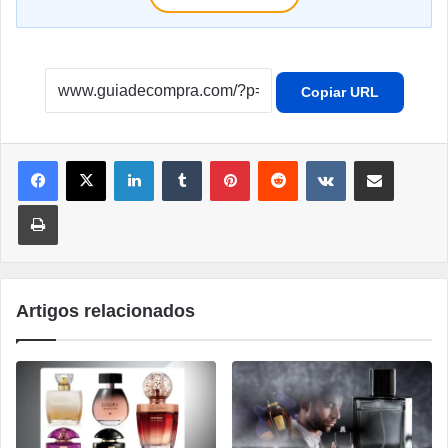
Copiar URL
Linkedin
Tumblr
Pinterest
Reddit
VK
Compartilhar por e-mail
Imprimir
Artigos relacionados