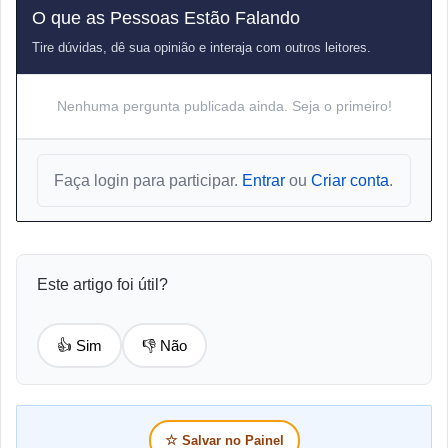
O que as Pessoas Estão Falando
Tire dúvidas, dê sua opinião e interaja com outros leitores.
Nenhuma pergunta publicada ainda. Seja o primeiro!
Faça login para participar.
Entrar
ou
Criar conta
.
Este artigo foi útil?
👍 Sim
👎 Não
☆
Salvar no Painel