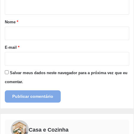
t
á
r
Nome
*
i
o
*
E-mail
*
Salvar meus dados neste navegador para a próxima vez que eu
comentar.
Casa e Cozinha