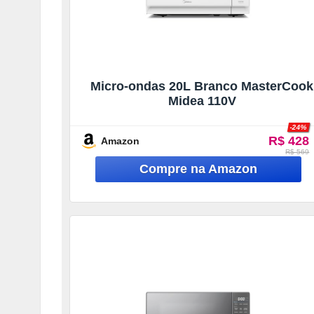
Micro-ondas 20L Branco MasterCook
Midea 110V
-24%
R$ 428
Amazon
R$ 569