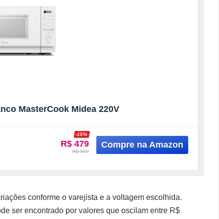
anco MasterCook Midea 220V
-15%
R$ 479
R$ 569
iações conforme o varejista e a voltagem escolhida.
e ser encontrado por valores que oscilam entre R$