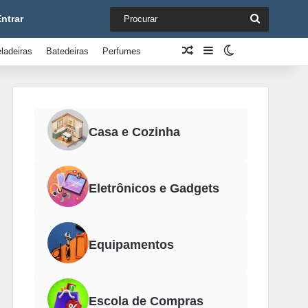
Procurar
ntrar
Artigo aleatório
Barra Lateral
Switch skin
ladeiras
Batedeiras
Perfumes
Casa e Cozinha
Eletrônicos e Gadgets
Equipamentos
Escola de Compras