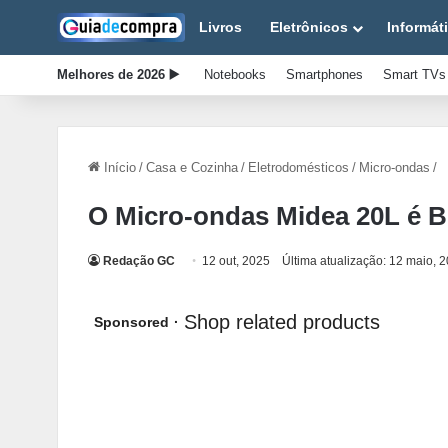
Livros
Eletrônicos
Informát
Melhores de 2026 ▶️
Notebooks
Smartphones
Smart TVs
Início
/
Casa e Cozinha
/
Eletrodomésticos
/
Micro-ondas
/
O Micro-ondas Midea 20L é 
Redação GC
12 out, 2025
Última atualização: 12 maio, 