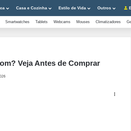
ica
Casa e Cozinha
Estilo de Vida
Outros
E
Smartwatches
Tablets
Webcams
Mouses
Climatizadores
Ge
Bom? Veja Antes de Comprar
2026